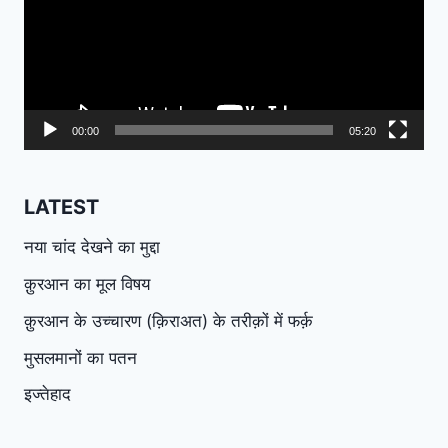
00:00
05:20
LATEST
नया चांद देखने का मुद्दा
क़ुरआन का मूल विषय
क़ुरआन के उच्चारण (क़िराअत) के तरीक़ों में फर्क़
मुसलमानों का पतन
इज्तेहाद