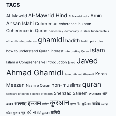
TAGS
Al-Mawrid Hind
Amin
Al-Mawrid
Al Mawrid India
Ahsan Islahi
Coherence
coherence in koran
Coherence in Quran
democracy
democracy in Islam
fundamentals
ghamidi
hadith
of hadith interpretation
hadith principles
islam
how to understand Quran
interest
interpreting Quran
Javed
Islam a Comprehensive Introduction
javed
Ahmad Ghamidi
Koran
Javed Ahmed Ghamidi
quran
Meezan
non-muslims
Nazm e Quran
Shehzad Saleem
women
अल
scholars of koran
science of hadith
कुरआन
इस्लाम
अल्लाह
जावेद
बयान
गैर-मुस्लिम
ब्याज़
काफिर
कुरान
हदीस
ग़ामिदी
सूद
महिला
मुहम्मद
हिंदी क़ुरआन