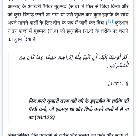
अल्लाह के आखिरी पैगंबर मुहम्मद (स.व) ने फिर से जिंदा किया और
जो कुछ बिगाड़ उनमें आ गया था उसे सुधार कर कुछ इज़ाफे के साथ
[2]
अपने मानने वालों के लिए दीन के रूप में जारी कर दिया।
कुरआन
ने इन शब्दों में मुहम्मद (स.व) को इब्राहीम (स.व) के तरीके पर चलने
का हुक्म दिया है:
ثُمَّ أَوْحَيْنَا إِلَيْكَ أَنِ اتَّبِعْ مِلَّةَ إِبْرَاهِيمَ حَنِيفًا وَمَا كَانَ مِنَ
الْمُشْرِكِينَ
[١٦: ١٢٣]
फिर हमने तुम्हारी तरफ वही की के इब्राहीम के तरीके की
पैरवी करो, जो एकाग्र था और शिर्क करने वालों में से ना
था
(16:123)
निम्नलिखित तीन पहलुओं से हदीस और सुन्नत का फ़र्क और साफ़ हो