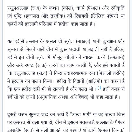
रसूलअल्लाह (स.व) के कथन (क़ौल), कार्य (फेअल) और स्वीकृति
एवं पुष्टि (इजाज़त और तस्दीक) की रिवायतों (लिखित परंपरा) या
ख़बरों को इस्लामी परिभाषा में ‘हदीस’ कहा जाता है।
यह हदीसें इस्लाम के असल दो स्रोत (माखज़) यानी कुरआन और
सुन्नत से मिलने वाले दीन में कुछ घटाती या बढ़ाती नहीं हैं बल्कि,
हदीसें इन दोनों स्रोत में मौजूद चीज़ों की व्याख्या करने (समझाने)
और उन्हें स्पष्ट (साफ़) करने का काम करती हैं, और हमें बताती हैं
कि रसूलअल्लाह (स.व) ने किस उदाहरणात्मक रूप (मिसाली तरीके)
में इस्लाम का पालन किया। हदीस के विद्वानों (आलिमों) का कहना है
[1]
कि एक हदीस सही भी हो सकती है और गलत भी।
इसी वजह से
हदीसों को ज़न्नी (अनुमानिक अथवा अनिश्चित) भी कहा जाता है।
दूसरी तरफ सुन्नत शब्द का अर्थ है “व्यस्त मार्ग” या वह रास्ता जिस
पर कसरत से चला गया हो, दीन में इसका मतलब है अल्लाह के पैगंबर
इब्राहीम (स.व) से चली आ रही वह प्रथाएं या कार्य (अमल) जिनको