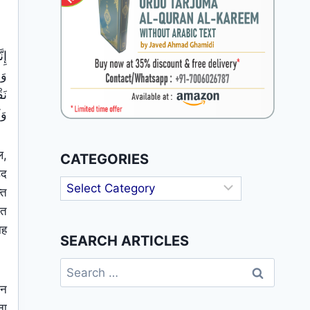
إِن
وَك
ल,
CATEGORIES
उद
Categories
्त
ेत
ाह
SEARCH ARTICLES
Search
for:
िन
ना