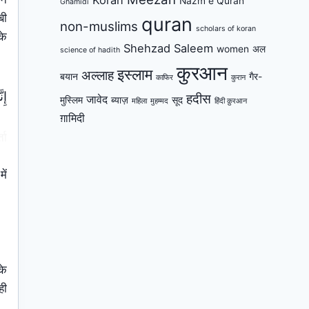
Nazm e Quran
Ghamidi
बी
quran
non-muslims
scholars of koran
के
Shehzad Saleem
women
अल
science of hadith
कुरआन
इस्लाम
अल्लाह
बयान
गैर-
काफिर
कुरान
إِن
हदीस
जावेद
मुस्लिम
ब्याज़
सूद
महिला
मुहम्मद
हिंदी क़ुरआन
ग़ामिदी
ता
ें
के
ही