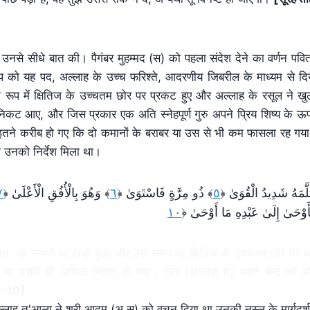
उनसे सीधे बात की। पैगंबर मुहम्मद (स) को पहला संदेश देने का वर्णन पवित
 को यह पद, अल्लाह के उच्च फरिश्ते, आदरणीय जिबरील के माध्यम से दि
ूप में क्षितिज के उच्चतम छोर पर प्रकट हुए और अल्लाह के रसूल ने खु
के निकट आए, और जिस प्रकार एक अति स्नेहपूर्ण गुरु अपने प्रिय शिष्य के ऊ
 इतने करीब हो गए कि दो कमानों के बराबर या उस से भी कम फासला रह गय
 उनको निर्देश मिला था।
٧
﴿
وَهُوَ بِالْأُفُقِ الْأَعْلَىٰ
﴾
٦
﴿
ذُو مِرَّ‌ةٍ فَاسْتَوَىٰ
﴾
٥
﴿
َّمَهُ شَدِيدُ الْقُوَىٰ
١٠
﴿
َوْحَىٰ إِلَىٰ عَبْدِهِ مَا أَوْحَىٰ
 ने। अतः वह सामने आ खड़ा हुआ और उस समय वह क्षितिज के उच्चतम छोर पर थ
या उससे भी अधिक निकट हो गया। फिर (अल्लाह ने) अपने बन्दे की 
5-10]
्लाह त'आला ने श्री आदम (अ.स) को वचन दिया था उनकी नस्ल के मार्गदर्