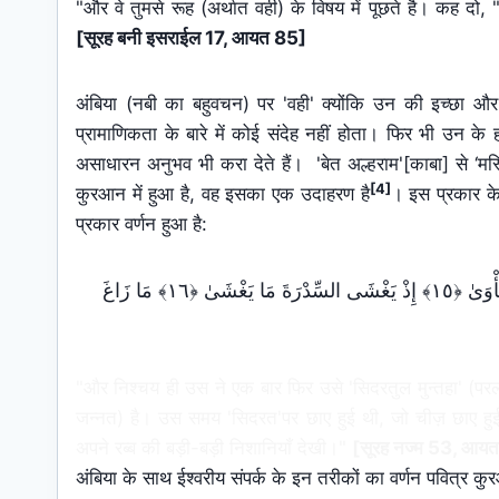
"और वे तुमसे रूह (अर्थात वही) के विषय में पूछते है। कह दो, "रू
[सूरह बनी इसराईल 17, आयत 85]
अंबिया (नबी का बहुवचन) पर 'वही' क्योंकि उन की इच्छा औ
प्रामाणिकता के बारे में कोई संदेह नहीं होता। फिर भी उन
असाधारन अनुभव भी करा देते हैं। 'बेत अल्हराम'[काबा] से
[4]
कुरआन में हुआ है, वह इसका एक उदाहरण है
। इस प्रकार के
प्रकार वर्णन हुआ है:
وَلَقَدْ رَ‌آهُ نَزْلَةً أُخْرَ‌ىٰ ﴿١٣﴾ عِندَ سِدْرَ‌ةِ الْمُنتَهَىٰ ﴿١٤﴾ عِندَهَا جَنَّةُ الْمَأْوَىٰ ﴿١٥﴾ إِذْ يَغْشَى السِّدْرَ‌ةَ مَا يَغْشَىٰ ﴿١٦﴾ مَا زَاغَ
"और निश्चय ही उस ने एक बार फिर उसे 'सिदरतुल मुन्तहा' (परली
जन्नत) है। उस समय 'सिदरत'पर छाए हुई थी, जो चीज़ छाए हुई
अपने रब्ब की बड़ी-बड़ी निशानियाँ देखी।"
[सूरह नज्म 53, आय
अंबिया के साथ ईश्वरीय संपर्क के इन तरीकों का वर्णन पवित्र 