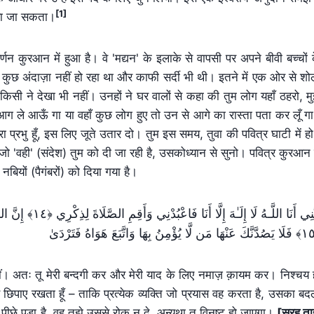
[1]
किया जा सकता।
णन कुरआन में हुआ है। वे 'मद्यन' के इलाके से वापसी पर अपने बीवी बच्चों 
भी कुछ अंदाज़ा नहीं हो रहा था और काफी सर्दी भी थी। इतने में एक ओर से शो
ी ने देखा भी नहीं। उनहों ने घर वालों से कहा की तुम लोग यहाँ ठहरो, मु
ुछ आग ले आऊँ गा या वहाँ कुछ लोग हुए तो उन से आगे का रास्ता पता कर लूँ ग
ा प्रभु हूँ, इस लिए जूते उतार दो। तुम इस समय, तुवा की पवित्र घाटी में ह
 अतः जो 'वही' (संदेश) तुम को दी जा रही है, उसकोध्यान से सुनो। पवित्र कुरआन 
 नबियों (पैगंबरों) को दिया गया है।
إِنَّنِي أَنَا اللَّـه
ु नहीं। अतः तू मेरी बन्दगी कर और मेरी याद के लिए नमाज़ क़ायम कर। निश्चय 
 छिपाए रखता हूँ – ताकि प्रत्येक व्यक्ति जो प्रयास वह करता है, उसका बद
े पड़ा है, वह तुझे उससे रोक न दे, अन्यथा तू विनष्ट हो जाएगा।
[सूरह ता