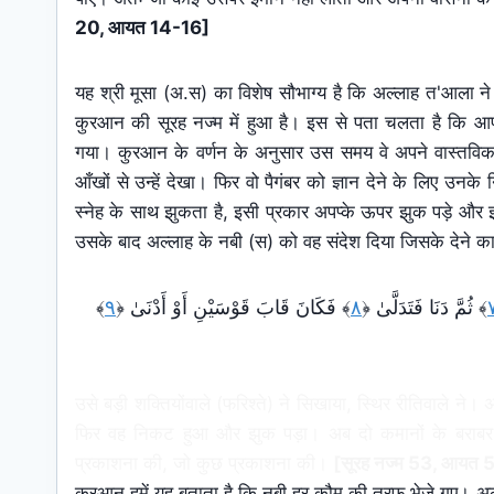
20, आयत 14-16]
यह श्री मूसा (अ.स) का विशेष सौभाग्य है कि अल्लाह त'आला ने 
कुरआन की सूरह नज्म में हुआ है। इस से पता चलता है कि आप
गया। कुरआन के वर्णन के अनुसार उस समय वे अपने वास्तविक र
आँखों से उन्हें देखा। फिर वो पैगंबर को ज्ञान देने के लिए उन
स्नेह के साथ झुकता है, इसी प्रकार अपप्के ऊपर झुक पड़े और
उसके बाद अल्लाह के नबी (स) को वह संदेश दिया जिसके देने का
﴾
٩
﴿
فَكَانَ قَابَ قَوْسَيْنِ أَوْ أَدْنَىٰ
﴾
٨
﴿
ثُمَّ دَنَا فَتَدَلَّىٰ
﴾
उसे बड़ी शक्तियोंवाले (फरिश्ते) ने सिखाया, स्थिर रीतिवाले
फिर वह निकट हुआ और झुक पड़ा। अब दो कमानों के बराबर 
प्रकाशना की, जो कुछ प्रकाशना की।
[सूरह नज्म 53, आयत 
कुरआन हमें यह बताता है कि नबी हर क़ौम की तरफ भेजे गए। अल