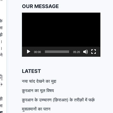
OUR MESSAGE
Video
के
Player
ला
झे
ा।
ो।
00:00
05:20
ने
LATEST
नया चांद देखने का मुद्दा
﴿١٥﴾ فَلَا يَصُدَّنَّكَ عَنْهَا مَن لَّا يُؤْمِنُ بِهَا وَاتَّبَعَ هَوَاهُ فَتَرْ‌دَىٰ
क़ुरआन का मूल विषय
ही
क़ुरआन के उच्चारण (क़िराअत) के तरीक़ों में फर्क़
ला
मुसलमानों का पतन
हा