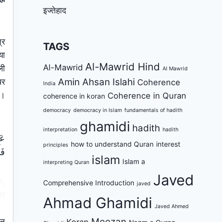
इज्तेहाद
्र
TAGS
या
Al-Mawrid Hind
Al-Mawrid
ली
Al Mawrid
Amin Ahsan Islahi
पर
Coherence
India
ा।
Coherence in Quran
coherence in koran
democracy
democracy in Islam
fundamentals of hadith
ghamidi
hadith
interpretation
hadith
عَل
how to understand Quran
interest
principles
فَأ
islam
Islam a
interpreting Quran
Javed
ा,
Comprehensive Introduction
javed
ओर
Ahmad Ghamidi
Javed Ahmed
Meezan
शन
Koran