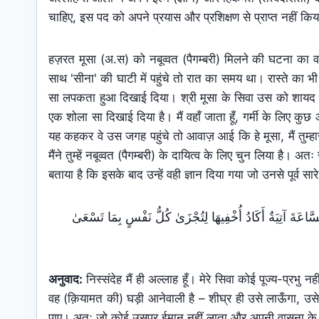
चाहिए, इस पद को अपने प्रयास और प्रशिक्षण से प्राप्त नहीं 
हज़रत मूसा (अ.स) को नबूव्वत (पैगम्बरी) मिलने की घटना का वर्
साथ 'सीना' की घाटी में पहुंचे तो रात का समय था। रास्ते का 
सा लपकता हुआ दिखाई दिया। श्री मूसा के सिवा उस को शायद किस
एक शोला सा दिखाई दिया है। मैं वहाँ जाता हूँ, गर्मी के लिए क
यह कहकर वे उस जगह पहुंचे तो आवाज़ आई कि हे मूसा, मैं तुम्हार
मैंने तुम्हें नबूव्वत (पैगम्बरी) के दायित्व के लिए चुन लिया है।
बताया है कि इसके बाद उन्हें वही ज्ञान दिया गया जो उनसे पूर्व सारे
ُ لَا إِلَـٰهَ إِلَّا أَنَا فَاعْبُدْنِي وَأَقِمِ الصَّلَاةَ لِذِكْرِ‌ي ﴿١٤﴾ إِنَّ السَّاعَةَ آتِيَةٌ أَكَادُ أُخْفِيهَا لِتُجْزَىٰ كُلُّ نَفْسٍ بِمَا تَسْعَىٰ
अनुवाद:
निस्संदेह मैं ही अल्लाह हूँ। मेरे सिवा कोई पूज्य-प्रभ
वह (क़ियामत की) घड़ी आनेवाली है – शीघ्र ही उसे लाऊँगा, उसे
पाए। अतः जो कोई उसपर ईमान नहीं लाता और अपनी वासना के पीछ