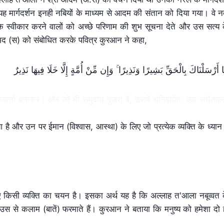
 यह मार्गदर्शन इनही नबियों के माध्यम से आदम की संतान को दिया गया। वे न
 के स्वीकार करने वालों को अच्छे परिणाम की शुभ सूचना देते और उस सत्य 
हम्मद (स) को संबोधित करके पवित्र कुरआन ने कहा,
ۚ
َّا أَرْ‌سَلْنَاكَ بِالْحَقِّ بَشِيرً‌ا وَنَذِيرً‌ا
चेतकर्ता बनाकर। और जो भी समुदाय गुज़रा है, उसमें अनिवार्यतः एक सचेतकर्
आ है और उन पर ईमान (विश्वास, आस्था) के लिए जो प्रत्येक व्यक्ति के ध्यान म
 लिए किसी व्यक्ति का चयन है। इसका अर्थ यह है कि अल्लाह त'आला नबूव्वत 
उस से कलाम (बातें) फरमाते हैं। कुरआन ने बताया कि मनुष्य को हमेशा दो 