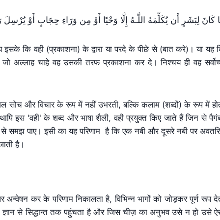
 كَانَ لِبَشَرٍ‌ أَن يُكَلِّمَهُ اللَّـهُ إِلَّا وَحْيًا أَوْ مِن وَرَ‌اءِ حِجَابٍ أَوْ يُرْ‌سِلَ 
इसके कि वही (प्रकाशना) के द्वारा या परदे के पीछे से (बात करे)। या यह 
से जो अल्लाह चाहे वह उसकी तरफ प्रकाशना कर दे। निश्चय ही वह सर्वोच
केवल सोच और विचार के रूप में नहीं उभरती, बल्कि कलाम (शब्दों) के रूप में हो
पि इस 'वही' के शब्द और भाषा शैली, वही प्रयुक्त किए जाते हैं जिन से पैगं
नी से समझ पाए। इसी का यह परिणाम है कि एक नबी और दूसरे नबी पर अवतर
 जाती है।
 अन्वेषन कर के परिणाम निकालता है, विभिन्न भागों को जोड़कर पूर्ण रूप दे
हज ज्ञान से सिद्धान्त तक पहुंचता है और जिस चीज़ का अनुभव उसे न हो उसे ऐ