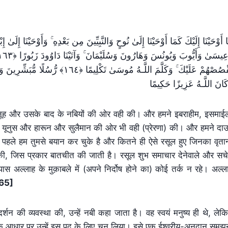
َّا أَوْحَيْنَا إِلَيْكَ كَمَا أَوْحَيْنَا إِلَىٰ نُوحٍ وَالنَّبِيِّينَ مِن بَعْدِهِ ۚ وَأَوْحَيْنَا إ
نَقْصُصْهُمْ عَلَيْكَ ۚ وَكَلَّمَ اللَّـهُ  ۚ
َانَ اللَّـهُ عَزِيزًا حَكِيمًا
कार नूह और उसके बाद के नबियों की ओर वही की। और हमने इबराहीम, इसमाई
ूनुस और हारून और सुलैमान की ओर भी वही (प्रेरणा) की। और हमने दा
 पहले हम तुमसे बयान कर चुके है और कितने ही ऐसे रसूल हुए जिनका वृतान
 की, जिस प्रकार बातचीत की जाती है। रसूल शुभ समाचार देनेवाले और सच
पास अल्लाह के मुक़ाबले में (अपने निर्दोष होने का) कोई तर्क न रहे। अल्ल
165]
र्शन की व्यवस्था की, उन्हें नबी कहा जाता है। वह स्वयं मनुष्य ही थे, लेक
 के आधार पर उन्हें इस पद के लिए चुन लिया। इसे एक ईश्वरीय-अनुदान समझ