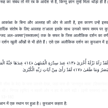
ह का संबंध तो मेरे रब के आदेश से है, किन्तु ज्ञान तुम्हें मिला थोड़ा ही है
र आकांक्षा के बिना और अल्लाह की ओर से आती है, इस कारण उन्हें इस
 के हार्दिक संतोष के लिए अल्लाह त'आला इसके साथ उनको समय समय पर क
 ‘मस्जिद अल-अक्सा'[यरूशलम] तक के सफर के जिस आलौकिक दर्शन का वर्
 दर्शन खुली आँखों से भी होते हैं। एसे एक अलौकिक दर्शन का कुरआन में 
رُ‌ وَمَا طَغَىٰ ﴿١٧﴾ لَقَدْ رَ‌أَىٰ مِنْ آيَاتِ رَ‌بِّهِ الْكُبْرَ‌ىٰ
 सीमा के बेर) के पास उतरते देखा, जहां पास ही 'जन्नतुल मावा' (ठिकानेवा
 थी। निगाह (दृष्टि) न बहकी और न हद से आगे बढ़ी। (इसी प्रकार) उस 
त 13-18]
कुरआन में एक स्थान पर हुआ है। कुरआन कहता है: