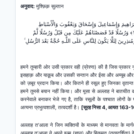
अनुवाद:
मुश्फ़िक़ सुल्तान
ِلَىٰ إِبْرَ‌اهِيمَ وَإِسْمَاعِيلَ وَإِسْحَاقَ وَيَعْقُوبَ وَالْأَسْبَاطِ
وَعِيسَىٰ وَأَيُّوبَ وَيُونُسَ وَهَارُ‌ونَ وَسُلَيْمَانَ ۚ وَآتَيْنَا دَاوُودَ زَبُورً‌ا ﴿١٦٣﴾ وَرُ‌سُلًا قَدْ قَصَصْنَاهُمْ عَلَيْكَ مِن قَبْلُ وَرُ‌سُلًا لَّمْ
مُوسَىٰ تَكْلِيمًا ﴿١٦٤﴾ رُّ‌سُلًا مُّبَشِّرِ‌ينَ وَمُنذِرِ‌ينَ لِئَلَّا يَكُونَ لِلنَّاسِ عَلَى اللَّـهِ حُجَّةٌ بَعْدَ الرُّ‌سُلِ
हमने तुम्हारी ओर उसी प्रकार वही (प्रेरणा) की है जिस प्र
इसहाक़ और याक़ूब और उसकी सन्तान और ईसा और अय्यूब और य
को ज़बूर प्रदान किया। और कितने ही रसूल हुए जिनका वृतान्त
हमने तुमसे बयान नहीं किया। और मूसा से अल्लाह ने बातचीत
करनेवाले बनाकर भेजे गए है, ताकि रसूलों के पश्चात लोगों के 
अत्यन्त प्रभुत्वशाली, तत्वदर्शी है।
[सूरह निसा 4, आयत 163-
अल्लाह त'आला ने जिन व्यक्तियों के माध्यम से मानवता के मार्गद
अल्लाह त'आला ने अपने इल्म (ज्ञान) और हिकमत (तत्वदर्शिता)