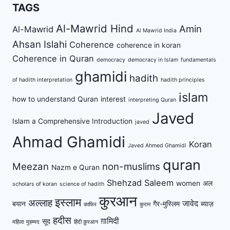
TAGS
Al-Mawrid Hind
Amin
Al-Mawrid
Al Mawrid India
Ahsan Islahi
Coherence
coherence in koran
Coherence in Quran
democracy
democracy in Islam
fundamentals
ghamidi
hadith
of hadith interpretation
hadith principles
islam
how to understand Quran
interest
interpreting Quran
Javed
Islam a Comprehensive Introduction
javed
Ahmad Ghamidi
Koran
Javed Ahmed Ghamidi
quran
Meezan
non-muslims
Nazm e Quran
Shehzad Saleem
women
अल
scholars of koran
science of hadith
कुरआन
इस्लाम
अल्लाह
जावेद
बयान
गैर-मुस्लिम
ब्याज़
काफिर
कुरान
हदीस
ग़ामिदी
सूद
महिला
मुहम्मद
हिंदी क़ुरआन