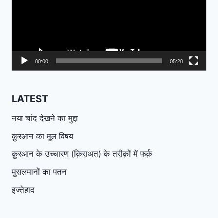
00:00
05:20
LATEST
नया चांद देखने का मुद्दा
क़ुरआन का मूल विषय
क़ुरआन के उच्चारण (क़िराअत) के तरीक़ों में फर्क़
मुसलमानों का पतन
इज्तेहाद