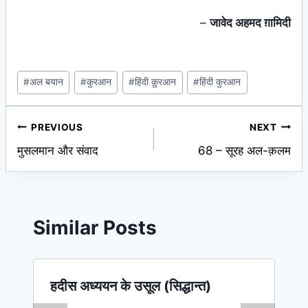
–
जावेद अहमद ग़ामिदी
Post
#
अल बयान
#
कुरआन
#
हिंदी क़ुरआन
#
हिंदी कुरआन
Tags:
Post
PREVIOUS
NEXT
मुसलमान और संवाद
68 – सूरह अल-क़लम
navigation
Similar Posts
हदीस अध्ययन के उसूल (सिद्धान्त)