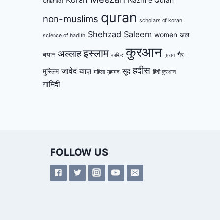
Nazm e Quran
Ghamidi
quran
non-muslims
scholars of koran
Shehzad Saleem
women
अल
science of hadith
कुरआन
इस्लाम
अल्लाह
बयान
गैर-
काफिर
कुरान
हदीस
जावेद
मुस्लिम
ब्याज़
सूद
महिला
मुहम्मद
हिंदी क़ुरआन
ग़ामिदी
FOLLOW US