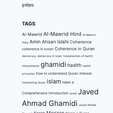
इज्तेहाद
TAGS
Al-Mawrid Hind
Al-Mawrid
Al Mawrid
Amin Ahsan Islahi
Coherence
India
Coherence in Quran
coherence in koran
democracy
democracy in Islam
fundamentals of hadith
ghamidi
hadith
interpretation
hadith
how to understand Quran
interest
principles
islam
Islam a
interpreting Quran
Javed
Comprehensive Introduction
javed
Ahmad Ghamidi
Javed Ahmed
Meezan
Koran