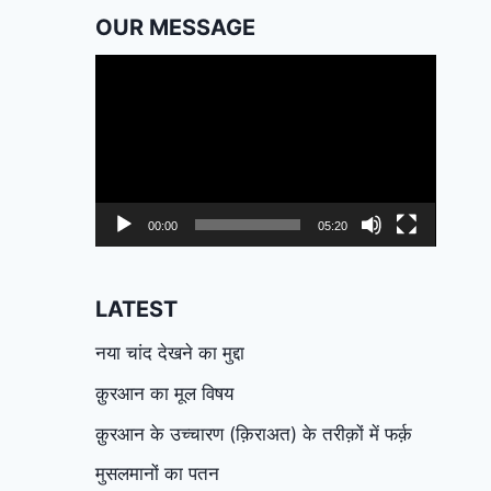
OUR MESSAGE
Video
Player
00:00
05:20
LATEST
नया चांद देखने का मुद्दा
क़ुरआन का मूल विषय
क़ुरआन के उच्चारण (क़िराअत) के तरीक़ों में फर्क़
मुसलमानों का पतन