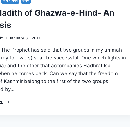
विचार विमर्ष
हदीस
Hadith of Ghazwa-e-Hind- An
sis
id
January 31, 2017
 The Prophet has said that two groups in my ummah
 my followers) shall be successful. One which fights in
dia) and the other that accompanies Hadhrat Isa
when he comes back. Can we say that the freedom
of Kashmir belong to the first of the two groups
ed by…
THE
RE
HADITH
OF
GHAZWA-
E-