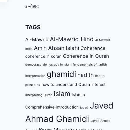
इज्तेहाद
TAGS
Al-Mawrid Hind
Al-Mawrid
Al Mawrid
Amin Ahsan Islahi
Coherence
India
Coherence in Quran
coherence in koran
democracy
democracy in Islam
fundamentals of hadith
ghamidi
hadith
interpretation
hadith
how to understand Quran
interest
principles
islam
Islam a
interpreting Quran
Javed
Comprehensive Introduction
javed
Ahmad Ghamidi
Javed Ahmed
Meezan
Koran