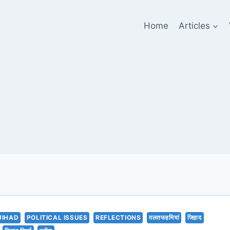
Home
Articles
JIHAD
POLITICAL ISSUES
REFLECTIONS
ग़लतफहमियां
जिहाद