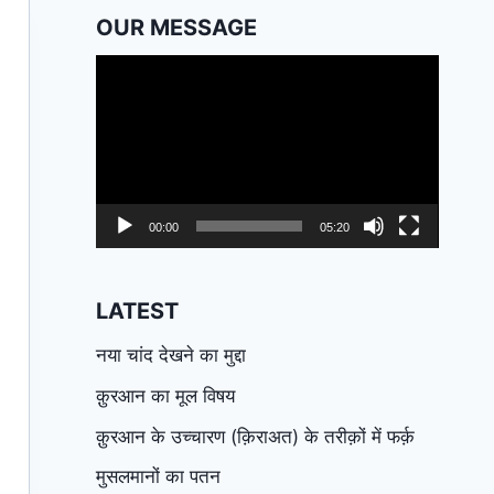
OUR MESSAGE
Video
Player
00:00
05:20
LATEST
नया चांद देखने का मुद्दा
क़ुरआन का मूल विषय
क़ुरआन के उच्चारण (क़िराअत) के तरीक़ों में फर्क़
मुसलमानों का पतन