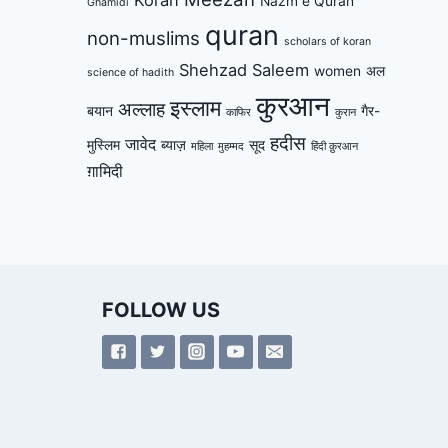
Nazm e Quran
Ghamidi
quran
non-muslims
scholars of koran
Shehzad Saleem
women
अल
science of hadith
कुरआन
इस्लाम
अल्लाह
बयान
गैर-
काफिर
कुरान
हदीस
जावेद
मुस्लिम
ब्याज़
सूद
महिला
मुहम्मद
हिंदी क़ुरआन
ग़ामिदी
FOLLOW US