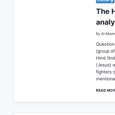
राजनीतिक मुद्दे
The 
analy
By
Al-Mawr
Question
(group of
Hind (In
(Jesus) 
fighters 
mention
READ MO