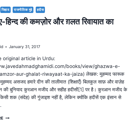
HIND-
AN
जिहाद
राजनीतिक मुद्दे
हदीस
ANALYSIS
-हिन्द की कमज़ोर और ग़लत रिवायात का
id
January 31, 2017
 original article in Urdu:
www.javedahmadghamidi.com/books/view/ghazwa-e-
amzor-aur-ghalat-riwayaat-ka-jaiza) लेखक: मुहम्मद फारूक
 मुहम्मद असजद हमारे दीन की तालीमात (शिक्षाएँ) बिलकुल साफ़ और वाज़ेह
कि उन की बुनियाद कुरआन मजीद और सहीह हदीसों[1] पर है। कुरआन मजीद के
 किसी शक (संदेह) की गुंजाइश नहीं है, लेकिन क्योंकि हदीसें एक इंसान से
…
ग़ज़वा-
RE
ए-
हिन्द