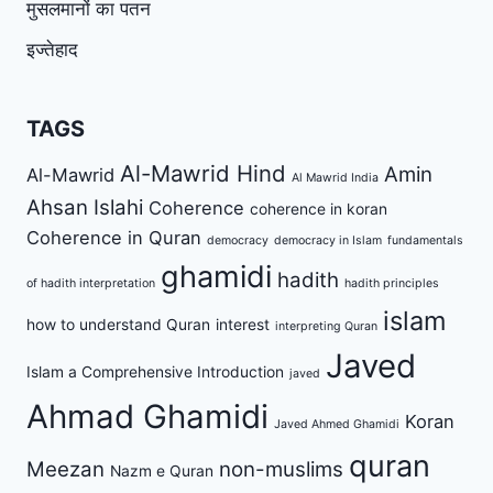
मुसलमानों का पतन
इज्तेहाद
TAGS
Al-Mawrid Hind
Amin
Al-Mawrid
Al Mawrid India
Ahsan Islahi
Coherence
coherence in koran
Coherence in Quran
democracy
democracy in Islam
fundamentals
ghamidi
hadith
of hadith interpretation
hadith principles
islam
how to understand Quran
interest
interpreting Quran
Javed
Islam a Comprehensive Introduction
javed
Ahmad Ghamidi
Koran
Javed Ahmed Ghamidi
quran
Meezan
non-muslims
Nazm e Quran