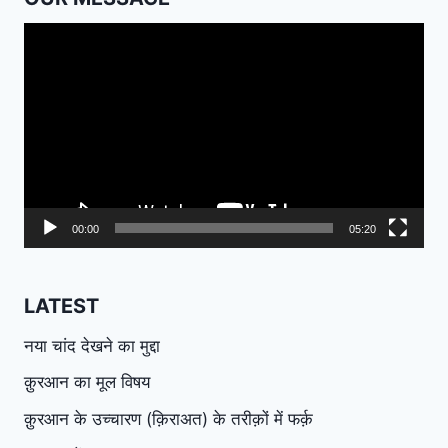
Video
Player
00:00
05:20
LATEST
नया चांद देखने का मुद्दा
क़ुरआन का मूल विषय
क़ुरआन के उच्चारण (क़िराअत) के तरीक़ों में फर्क़