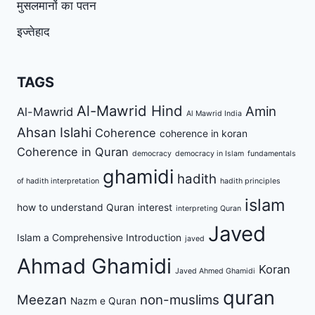
मुसलमानों का पतन
इज्तेहाद
TAGS
Al-Mawrid Hind
Amin
Al-Mawrid
Al Mawrid India
Ahsan Islahi
Coherence
coherence in koran
Coherence in Quran
democracy
democracy in Islam
fundamentals
ghamidi
hadith
of hadith interpretation
hadith principles
islam
how to understand Quran
interest
interpreting Quran
Javed
Islam a Comprehensive Introduction
javed
Ahmad Ghamidi
Koran
Javed Ahmed Ghamidi
quran
Meezan
non-muslims
Nazm e Quran