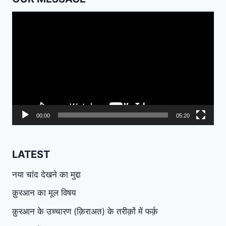
Video
Player
00:00
05:20
LATEST
नया चांद देखने का मुद्दा
क़ुरआन का मूल विषय
क़ुरआन के उच्चारण (क़िराअत) के तरीक़ों में फर्क़