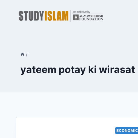
Skip
to
content
/
yateem potay ki wirasat
ECONOMIC