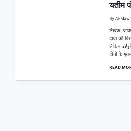
यतीम प
By
Al-Mawr
लेखक: जावे
दादा की विर
लेकिन أولاد (औलाद) और آبا (आबा) के शब्दों में लुग़त (शब्दकोश) और उर्फ़ (इस्तेमाल),
दोनों के एत
READ MO