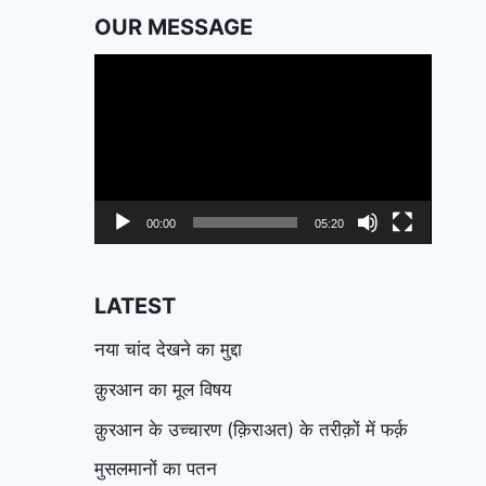
OUR MESSAGE
Video
Player
00:00
05:20
LATEST
नया चांद देखने का मुद्दा
क़ुरआन का मूल विषय
क़ुरआन के उच्चारण (क़िराअत) के तरीक़ों में फर्क़
मुसलमानों का पतन