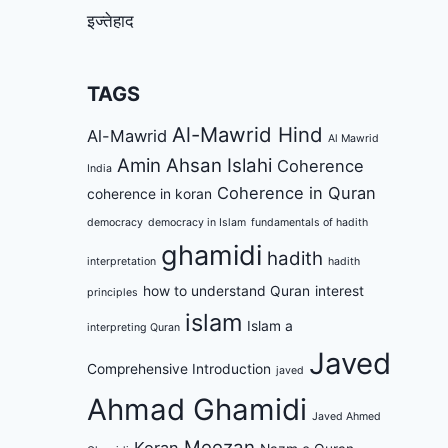
इज्तेहाद
TAGS
Al-Mawrid Hind
Al-Mawrid
Al Mawrid
Amin Ahsan Islahi
Coherence
India
Coherence in Quran
coherence in koran
democracy
democracy in Islam
fundamentals of hadith
ghamidi
hadith
interpretation
hadith
how to understand Quran
interest
principles
islam
Islam a
interpreting Quran
Javed
Comprehensive Introduction
javed
Ahmad Ghamidi
Javed Ahmed
Meezan
Koran