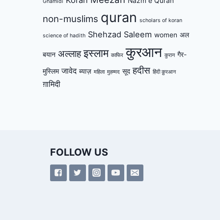
Nazm e Quran
Ghamidi
quran
non-muslims
scholars of koran
Shehzad Saleem
women
अल
science of hadith
कुरआन
इस्लाम
अल्लाह
बयान
गैर-
काफिर
कुरान
हदीस
जावेद
मुस्लिम
ब्याज़
सूद
महिला
मुहम्मद
हिंदी क़ुरआन
ग़ामिदी
FOLLOW US