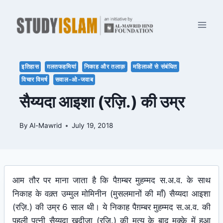
Skip
to
content
इतिहास
ग़लतफहमियां
निकाह और तलाक़
महिलाओं से संबंधित
विचार विमर्ष
सवाल-ओ-जवाब
सैय्यदा आइशा (रज़ि.) की उम्र
By
Al-Mawrid
July 19, 2018
आम तौर पर माना जाता है कि पैग़म्बर मुहम्मद स.अ.व. के साथ
निकाह के वक़्त उम्मुल मोमिनीन (मुसलमानों की माँ) सैय्यदा आइशा
(रज़ि.) की उम्र 6 साल थी। ये निकाह पैग़म्बर मुहम्मद स.अ.व. की
पहली पत्नी सैय्यदा खदीजा (रज़ि.) की मृत्यु के बाद मक्के में हुआ