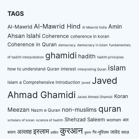
TAGS
Al-Mawrid Hind
Amin
Al-Mawrid
Al Mawrid India
Ahsan Islahi
Coherence
coherence in koran
Coherence in Quran
democracy
democracy in Islam
fundamentals
ghamidi
hadith
of hadith interpretation
hadith principles
islam
how to understand Quran
interest
interpreting Quran
Javed
Islam a Comprehensive Introduction
javed
Ahmad Ghamidi
Koran
Javed Ahmed Ghamidi
quran
Meezan
non-muslims
Nazm e Quran
Shehzad Saleem
women
अल
scholars of koran
science of hadith
कुरआन
इस्लाम
अल्लाह
जावेद
बयान
गैर-मुस्लिम
ब्याज़
काफिर
कुरान