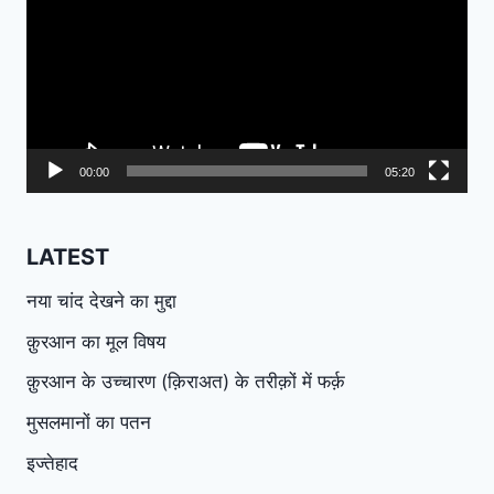
00:00
05:20
LATEST
नया चांद देखने का मुद्दा
क़ुरआन का मूल विषय
क़ुरआन के उच्चारण (क़िराअत) के तरीक़ों में फर्क़
मुसलमानों का पतन
इज्तेहाद