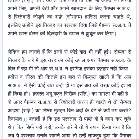
सिद्दीक़ (रज़ि.) की तरफ़ से दिया जाता तो कहा जा सकता था कि वो
अपने लिए, अपनी बेटी और अपने खानदान के लिए पैग़म्बर स.अ.व.
से रिश्तेदारी जोड़ने का शर्फ़ (सौभाग्य) हासिल करना चाहते थे,
इसलिए उन्होंने इस निकाह का प्रस्ताव दिया जिसे पैग़म्बर स.अ.व. ने
अपने ख़ास दोस्त की दिलदारी के ख्याल से क़ुबूल कर लिया।
लेकिन हम जानते हैं कि इनमें से कोई बात भी नहीं हुई। सैय्यदा से
निकाह के बारे में इस तरह का कोई ख्याल अगर पैग़म्बर स.अ.व. के
दिल में रहा भी तो आप स.अ.व. ने हरगिज़ इसका इज़हार नहीं किया।
हदीस व सीरत की किताबें इस बात से बिल्कुल ख़ाली हैं कि आप
स.अ.व. ने ऐसी कोई बात कही हो या इस बात की तरफ़ कोई इशारा
ही किया हो। हज़रत अबू बक्र सिद्दीक़ (रज़ि.) का मामला भी यही है।
वो अगर पैग़म्बर स.अ.व. से रिश्तेदारी करना ही चाहते थे तो सैय्यदा
आइशा (रज़ि.) का रिश्ता मुतइम बिन अदी के बेटे से क्यों तय करते?
रिवायात
[i]
बताती हैं कि इस प्रस्ताव से पहले वो ये काम कर चुके
थे। फिर सिर्फ़ यही नहीं, उनके बारे में तो ये बयान किया गया है कि
जब ये प्रस्ताव उनके सामने आया तो उन्हें ताज्जुब हुआ कि पैग़म्बर