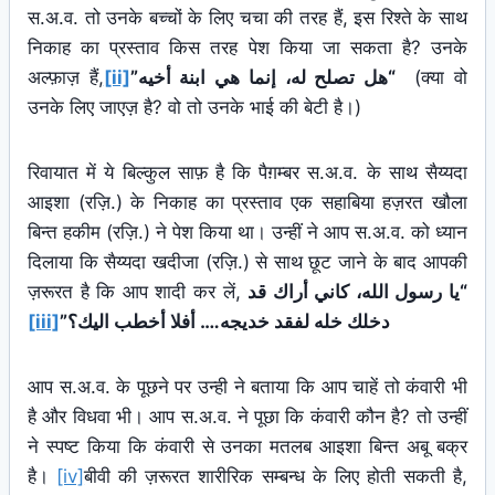
स.अ.व. तो उनके बच्चों के लिए चचा की तरह हैं, इस रिश्ते के साथ
निकाह का प्रस्ताव किस तरह पेश किया जा सकता है? उनके
अल्फ़ाज़ हैं,
[ii]
“هل تصلح له، إنما هي ابنة أخيه”
(क्या वो
उनके लिए जाएज़ है? वो तो उनके भाई की बेटी है।)
रिवायात में ये बिल्कुल साफ़ है कि पैग़म्बर स.अ.व. के साथ सैय्यदा
आइशा (रज़ि.) के निकाह का प्रस्ताव एक सहाबिया हज़रत खौला
बिन्त हकीम (रज़ि.) ने पेश किया था। उन्हीं ने आप स.अ.व. को ध्यान
दिलाया कि सैय्यदा खदीजा (रज़ि.) से साथ छूट जाने के बाद आपकी
ज़रूरत है कि आप शादी कर लें,
“يا رسول الله، كاني أراك قد
[iii]
دخلك خله لفقد خديجه…. أفلا أخطب اليك؟”
आप स.अ.व. के पूछने पर उन्ही ने बताया कि आप चाहें तो कंवारी भी
है और विधवा भी। आप स.अ.व. ने पूछा कि कंवारी कौन है? तो उन्हीं
ने स्पष्ट किया कि कंवारी से उनका मतलब आइशा बिन्त अबू बक्र
है।
[iv]
बीवी की ज़रूरत शारीरिक सम्बन्ध के लिए होती सकती है,