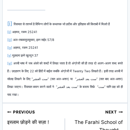
[i]
रिवायात से तात्पर्य है विभिन्न लोगों के कथानक जो हदीस और इतिहास की किताबों में मिलते हैं
[ii]
अहमद, रकम 25241
[iii]
अल-तबकातुलकुबरा, इब्न सईद 57/8
[iv]
अहमद, रकम 25241
[v]
मुक़द्दमा इब्ने खुल्दून 37
[vi]
अरबी भाषा में जब अंको को शब्दों में लिखा जाता है तो अंग्रेजी की ही तरह दो अलग-अलग शब्द बनते
हैं। उदहारण के लिए 22 को हिंदी में बाईस जबकि अंग्रेजी में Twenty Two लिखते हैं। इसी तरह अरबी में
सोलह लिखने के लिए
“ست العشر”
(सत अल-अशर) या
“ست بعد العشر”
(सत बाद अल-अशर)
लिखा जाएगा। रिवायात बयान करने वालों ने
“ست بعد العشر”
के बजाय सिर्फ़
“ست”
यानि छह को ही
याद रखा।
Post
PREVIOUS
NEXT
इस्लाम छोड़ने की सज़ा !
The Farahi School of
navigation
Thought –