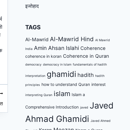
इज्तेहाद
्म
TAGS
तो
म
Al-Mawrid Hind
Al-Mawrid
Al Mawrid
Amin Ahsan Islahi
Coherence
India
ीक
Coherence in Quran
coherence in koran
democracy
democracy in Islam
fundamentals of hadith
ghamidi
hadith
interpretation
hadith
how to understand Quran
interest
principles
islam
Islam a
interpreting Quran
Javed
ंत
Comprehensive Introduction
javed
Ahmad Ghamidi
Javed Ahmed
Meezan
Koran