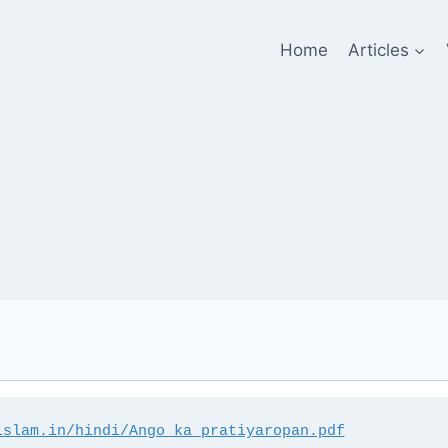
Home
Articles
islam.in/hindi/Ango_ka_pratiyaropan.pdf