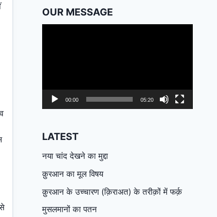
ं
OUR MESSAGE
Video
Player
00:00
05:20
 व
LATEST
स
नया चांद देखने का मुद्दा
क़ुरआन का मूल विषय
क़ुरआन के उच्चारण (क़िराअत) के तरीक़ों में फर्क़
से
मुसलमानों का पतन