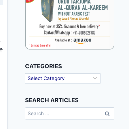
र
सी
CATEGORIES
Categories
SEARCH ARTICLES
Search
for: