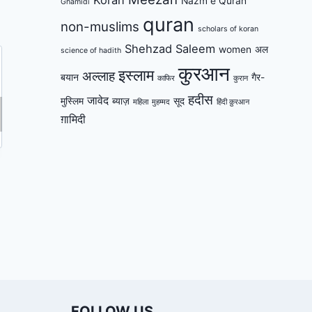
Nazm e Quran
Ghamidi
quran
non-muslims
scholars of koran
Shehzad Saleem
women
अल
science of hadith
कुरआन
इस्लाम
अल्लाह
इस्लाम छोड़ने की सज़ा !
बयान
गैर-
काफिर
कुरान
हदीस
जावेद
मुस्लिम
ब्याज़
सूद
महिला
मुहम्मद
हिंदी क़ुरआन
By
Al-Mawrid
June 10, 2018
ग़ामिदी
FOLLOW US