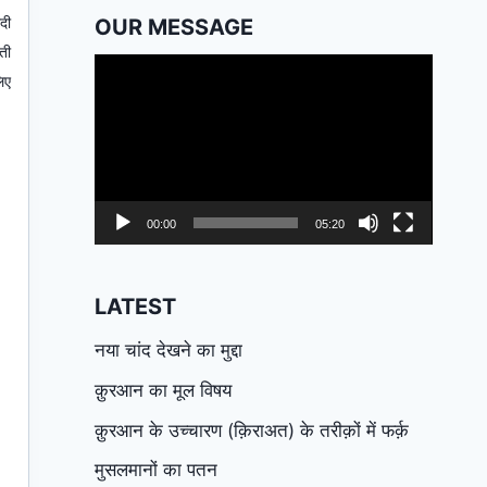
दी
OUR MESSAGE
ती
Video
िए
Player
00:00
05:20
LATEST
नया चांद देखने का मुद्दा
क़ुरआन का मूल विषय
क़ुरआन के उच्चारण (क़िराअत) के तरीक़ों में फर्क़
मुसलमानों का पतन