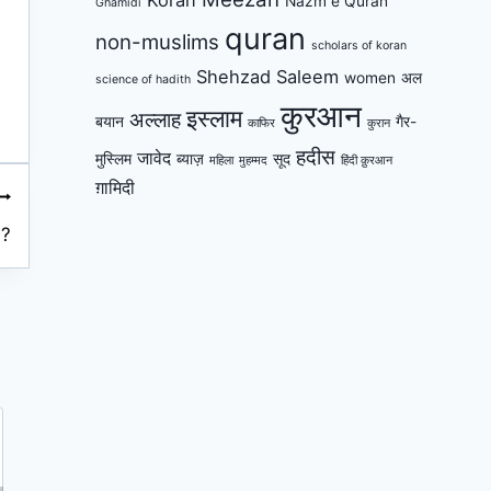
Nazm e Quran
Ghamidi
quran
non-muslims
scholars of koran
Shehzad Saleem
women
अल
science of hadith
कुरआन
इस्लाम
अल्लाह
बयान
गैर-
काफिर
कुरान
हदीस
जावेद
मुस्लिम
ब्याज़
सूद
महिला
मुहम्मद
हिंदी क़ुरआन
ग़ामिदी
 ?
कुरआन की कुछ आयात का अर्थ सिर्फ अल्लाह