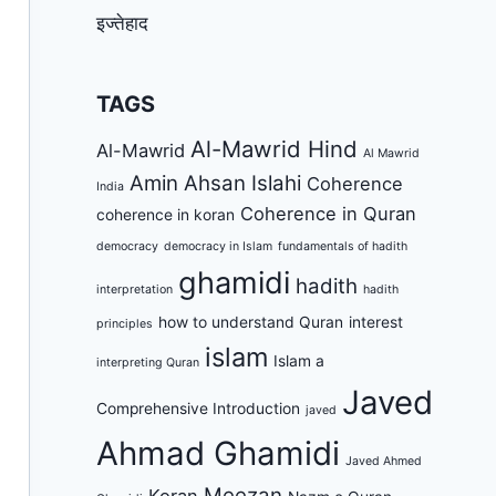
इज्तेहाद
TAGS
Al-Mawrid Hind
Al-Mawrid
Al Mawrid
Amin Ahsan Islahi
Coherence
India
Coherence in Quran
coherence in koran
democracy
democracy in Islam
fundamentals of hadith
ghamidi
hadith
interpretation
hadith
how to understand Quran
interest
principles
islam
Islam a
interpreting Quran
Javed
Comprehensive Introduction
javed
Ahmad Ghamidi
Javed Ahmed
Meezan
Koran