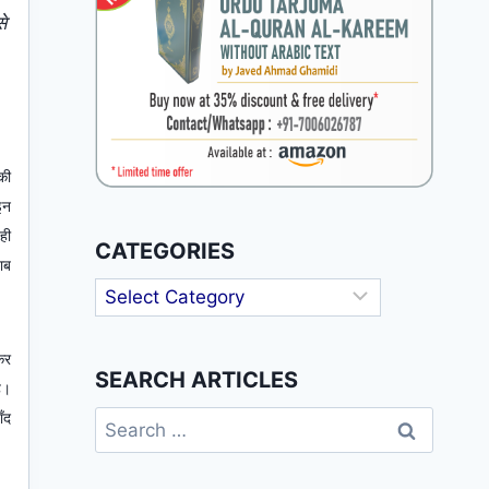
े
की
इन
ही
CATEGORIES
ाब
Categories
कर
SEARCH ARTICLES
ै।
ँद
Search
for: