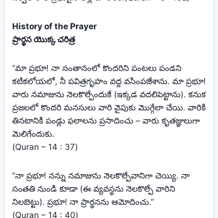
History of the Prayer
ప్రార్థన యొక్క చరిత్ర
”మా ప్రభూ! నా సంతానంలో కొందరిని పంటలు పండని
కటికలోయలో, నీ పవిత్రగృహం వద్ద వసింపజేశాను. మా ప్రభూ!
వారు నమాజును నెలకొల్పేందుకే (ఇక్కడ వదలిపెట్టాను). కనుక
ప్రజలలో కొందరి మనసులు వారి వైపుకు మొగ్గేలా చేయి. వారికి
తినటానికి పండ్లు ఫలాలను ప్రసాదించు – వారు కృతజ్ఞులుగా
మెలిగేందుకు.
(Quran – 14 : 37)
”నా ప్రభూ! నన్ను నమాజును నెలకొల్పేవానిగా చెయ్యి. నా
సంతతి నుండి కూడా (ఈ వ్యవస్థను నెలకొల్పే వారిని
నిలబెట్టు). ప్రభూ! నా ప్రార్థనను ఆమోదించు.”
(Quran – 14 : 40)