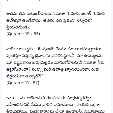
అతను తన కుటుంబీకులకు నమాజు గురించి, జకాత్‌ గురించి
ఆదేశిస్తూ ఉండేవాడు. అతను తన ప్రభువు సన్నిధిలో
ప్రియతముడు.
(Quran – 19 : 55)
వారిలా అన్నారు : ”ఓ షుఐబ్‌! మేము మా తాతముత్తాతలు
పూజిస్తూ వస్తున్న దైవాలను వదలిపెట్టాలనీ, మా సొమ్ములను
మా ఇష్టప్రకారం ఖర్చుపెట్టడం మానుకోవాలని నీ నమాజు నీకు
ఆజ్ఞాపిస్తోందా? నువ్వు మరీ ఉదాత్త హృదయునిలా, రుజు
వర్తనునిలా ఉన్నావే?!”
(Quran – 11 : 87)
ఇంకా – మా ఆదేశానుసారం ప్రజలకు మార్గదర్శకత్వం
వహించటానికి మేము వారిని ఇమాములు (నాయకులు)గా
తీర్చిదిద్దాము. పుణ్యకార్యాలు చేస్తూ ఉండాలనీ, నమాజులను