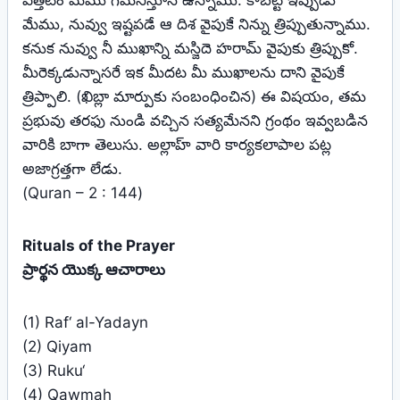
ఎత్తటం మేము గమనిస్తూనే ఉన్నాము. కాబట్టి ఇప్పుడు
మేము, నువ్వు ఇష్టపడే ఆ దిశ వైపుకే నిన్ను త్రిప్పుతున్నాము.
కనుక నువ్వు నీ ముఖాన్ని మస్జిదె హరామ్ వైపుకు త్రిప్పుకో.
మీరెక్కడున్నాసరే ఇక మీదట మీ ముఖాలను దాని వైపుకే
త్రిప్పాలి. (ఖిబ్లా మార్పుకు సంబంధించిన) ఈ విషయం, తమ
ప్రభువు తరఫు నుండి వచ్చిన సత్యమేనని గ్రంథం ఇవ్వబడిన
వారికి బాగా తెలుసు. అల్లాహ్ వారి కార్యకలాపాల పట్ల
అజాగ్రత్తగా లేడు.
(Quran – 2 : 144)
Rituals of the Prayer
ప్రార్థన యొక్క ఆచారాలు
(1) Raf‘ al-Yadayn
(2) Qiyam
(3) Ruku‘
(4) Qawmah