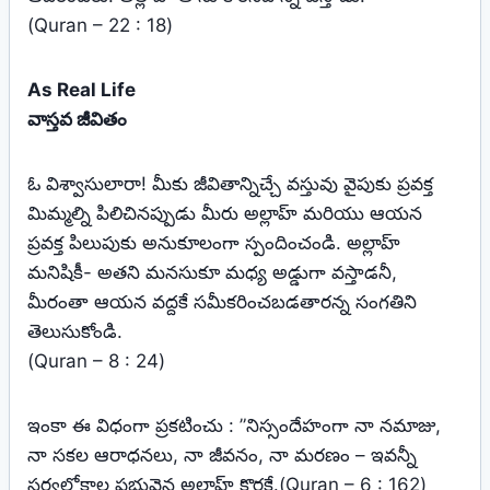
(Quran – 22 : 18)
As Real Life
వాస్తవ జీవితం
ఓ విశ్వాసులారా! మీకు జీవితాన్నిచ్చే వస్తువు వైపుకు ప్రవక్త
మిమ్మల్ని పిలిచినప్పుడు మీరు అల్లాహ్‌ మరియు ఆయన
ప్రవక్త పిలుపుకు అనుకూలంగా స్పందించండి. అల్లాహ్‌
మనిషికీ- అతని మనసుకూ మధ్య అడ్డుగా వస్తాడనీ,
మీరంతా ఆయన వద్దకే సమీకరించబడతారన్న సంగతిని
తెలుసుకోండి.
(Quran – 8 : 24)
ఇంకా ఈ విధంగా ప్రకటించు : ”నిస్సందేహంగా నా నమాజు,
నా సకల ఆరాధనలు, నా జీవనం, నా మరణం – ఇవన్నీ
సర్వలోకాల ప్రభువైన అల్లాహ్‌ కొరకే.(Quran – 6 : 162)