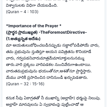
విశ్వాసులకు విధిగా చేయబడింది.
(Quran – 4 : 103)
*Importance of the Prayer *
(ప్రార్థన ప్రాముఖ్యత) -TheForemostDirective-
(1.అత్యున్నత ఆదేశం)
మా ఆయతులుబోధించబడినప్పుడు సజ్దాలోపడిపోయే వారు,
తమ ప్రభువును స్తుతిస్తూ ఆయన పవిత్రతను కొనియాడే
వారు, గర్వపడనివారుమాత్రమేమాసూక్తులనునమ్ము
తారు.వారి ప్రక్కలు వారిపడకల నుంచివేరుగాఉంటాయి.
వారుతమప్రభువును భయంతోనూ,ఆశతోనూ ప్రార్థిస్తారు.
మేము వారికి ప్రసాదించిన దానినుండి ఖర్చుపెడతారు.
(Quran – 32 : 15-16)
కనుక నీవు ఏకాగ్రతతో నీ ముఖాన్ని (అల్లాహ్‌) ధర్మంపై నిలుపు.
అల్లాహ్‌ మానవులను ఏ స్వభావంపై పుట్టించాడో ఆ