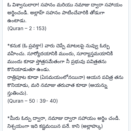
ఓ విశ్వాసులారా! సహనం మరియు నమాజు ద్వారా సహాయం
అర్థించండి. అల్లాహ్ సహనం పాటించేవారికి తోడుగా
ఉంటాడు.
(Quran – 2 : 153)
*కనుక (ఓ ప్రవక్తా!) వారు చెప్పే మాటలపై నువ్వు ఓర్పు
వహించు. సూర్యోదయానికి ముందు, సూర్యాస్తమయానికి
ముందు కూడా స్తోత్రసమేతంగా నీ ప్రభువు పవిత్రతను
కొనియాడుతూ ఉండు.
రాత్రిపూట కూడా (ఏసమయంలోనయినా) ఆయన పవిత్ర తను
కొనియాడు, మరి నమాజు తరువాత కూడా (ఆయన్ను
స్తుతించు).
(Quran – 50 : 39- 40)
*మీరు ఓర్పు ద్వారా, నమాజు ద్వారా సహాయం అర్థిం చండి.
నిశ్చయంగా ఇది కష్టమయిన పనే. కాని (అల్లాహ్కు)