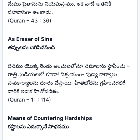
మేము షైతానును నియమిస్తాము. ఇక వాడే అతనికి
సహవాసిగా ఉంటాడు.
(Quran – 43 : 36)
As Eraser of Sins
తప్పులను చెరిపివేసింది
దినము యొక్క రెండు అంచులలోనూ నమాజును స్థాపించు –
రాత్రి ఘడియలలో కూడా! నిశ్చయంగా పుణ్య కార్యాలు
పాపకార్యాలను దూరం చేస్తాయి. హితబోధను గ్రహించగలిగే
వారికి ఇదొక హితోపదేశం.
(Quran – 11 : 114)
Means of Countering Hardships
కష్టాలను ఎదుర్కొనే సాధనము