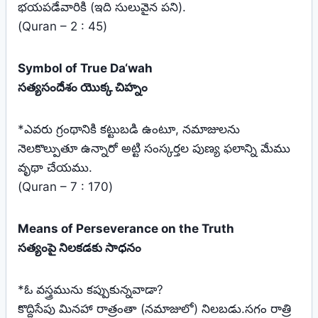
భయపడేవారికి (ఇది సులువైన పని).
(Quran – 2 : 45)
Symbol of True Da‘wah
సత్యసందేశం యొక్క చిహ్నం
*ఎవరు గ్రంథానికి కట్టుబడి ఉంటూ, నమాజులను
నెలకొల్పుతూ ఉన్నారో అట్టి సంస్కర్తల పుణ్య ఫలాన్ని మేము
వృథా చేయము.
(Quran – 7 : 170)
Means of Perseverance on the Truth
సత్యంపై నిలకడకు సాధనం
*ఓ వస్త్రమును కప్పుకున్నవాడా?
కొద్దిసేపు మినహా రాత్రంతా (నమాజులో) నిలబడు.సగం రాత్రి