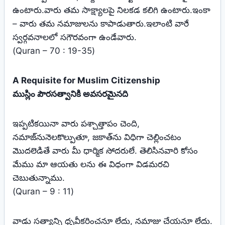
ఉంటారు.వారు తమ సాక్ష్యాలపై నిలకడ కలిగి ఉంటారు.ఇంకా
– వారు తమ నమాజులను కాపాడుతారు.ఇలాంటి వారే
స్వర్గవనాలలో సగౌరవంగా ఉండేవారు.
(Quran – 70 : 19-35)
A Requisite for Muslim Citizenship
ముస్లిం పౌరసత్వానికి అవసరమైనది
ఇప్పటికయినా వారు పశ్చాత్తాపం చెంది,
నమాజ్‌నునెలకొల్పుతూ, జకాత్‌ను విధిగా చెల్లించటం
మొదలెడితే వారు మీ ధార్మిక సోదరులే. తెలిసినవారి కోసం
మేము మా ఆయతు లను ఈ విధంగా విడమరచి
చెబుతున్నాము.
(Quran – 9 : 11)
వాడు సత్యాన్ని ధృవీకరించనూ లేదు, నమాజు చేయనూ లేదు.