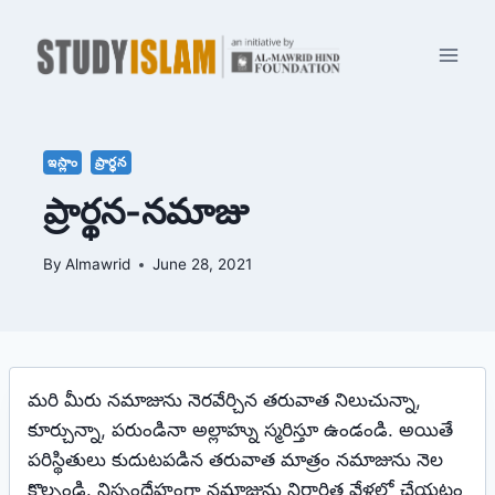
Skip
to
content
ఇస్లాం
ప్రార్థన
ప్రార్థన-నమాజు
By
Almawrid
June 28, 2021
మరి మీరు నమాజును నెరవేర్చిన తరువాత నిలుచున్నా,
కూర్చున్నా, పరుండినా అల్లాహ్ను స్మరిస్తూ ఉండండి. అయితే
పరిస్థితులు కుదుటపడిన తరువాత మాత్రం నమాజును నెల
కొల్పండి. నిస్సందేహంగా నమాజును నిర్ధారిత వేళల్లో చేయటం