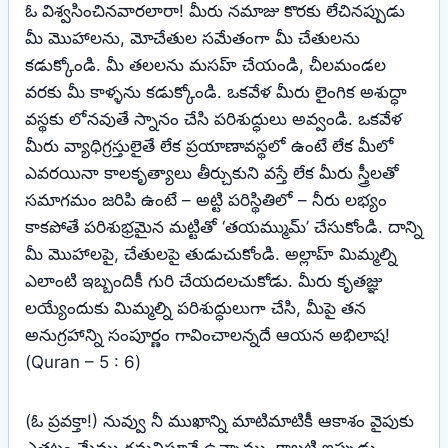
ఓ విశ్వసించినవారలారా! మీరు నమాజు కొరకు లేచినప్పుడు
మీ మొహాలను, మోచేతుల సమేతంగా మీ చేతులను
కడుక్కోండి. మీ తలలను మసహ్‌ చేయండి, చీలమండల
వరకు మీ కాళ్ళను కడుక్కోండి. ఒకవేళ మీరు లైంగిక అశుద్ధా
వస్థకు లోనవుతే స్నానం చేసి పరిశుద్ధులు అవ్వండి. ఒకవేళ
మీరు వ్యాధిగ్రస్తులైతే లేక ప్రయాణావస్థలో ఉంటే లేక మీలో
ఎవరయినా కాలకృత్యాలు తీర్చుకుని వస్తే లేక మీరు స్త్రీలతో
సమాగమం జరిపి ఉంటే – అట్టి పరిస్థితిలో – నీరు లభ్యం
కాకపోతే పరిశుభ్రమైన మట్టితో ‘తయమ్ముమ్‌’ చేసుకోండి. దాన్ని
మీ మొహాలపై, చేతులపై తుడుచుకోండి. అల్లాహ్‌ మిమ్మల్ని
ఎలాంటి ఇబ్బందికీ గురి చేయదలచుకోడు. మీరు కృతజ్ఞు
లయ్యేందుకు మిమ్మల్ని పరిశుద్ధులుగా చేసి, మీపై తన
అనుగ్రహాన్ని సంపూర్ణం గావించాలన్నదే ఆయన అభిలాష!
(Quran – 5 : 6)
(ఓ ప్రవక్తా!) నువ్వు నీ ముఖాన్ని మాటిమాటికీ ఆకాశం వైపుకు