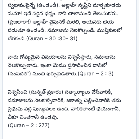
స్వభావంపైన్నే (ఉండండి). అల్లాహ్‌ సృష్టిని మార్చకూడదు
సుమా! ఇదే సరైన ధర్మం. కాని చాలామంది తెలుసుకోరు.
(ప్రజలారా!) అల్లాహ్‌ వైపునకే మరలి, ఆయనకు భయ
పడుతూ ఉండండి. నమాజును నెలకొల్పండి. ముష్రికులలో
చేరకండి.(Quran – 30 :30- 31)
వారు గోప్యమైన విషయాలను విశ్వసిస్తారు, నమాజును
నెలకొల్పుతారు. ఇంకా మేము ప్రసాదించిన దానిలో
(సంపదలో) నుంచి ఖర్చుపెడతారు.(Quran – 2 : 3)
విశ్వసించి (సున్నత్ ప్రకారం) సత్కార్యాలు చేసేవారికి,
నమాజులను నెలకొల్పేవారికి, జకాత్ను చెల్లించేవారికి తమ
ప్రభువు వద్ద పుణ్యఫలం ఉంది. వారికెలాంటి భయంగానీ,
చీకూ చింతగానీ ఉండవు.
(Quran – 2 : 277)