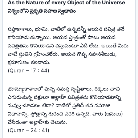
As the Nature of every Object of the Universe
విశ్వంలోని ప్రకృతి సహజ స్వభావం
సప్తాకాశాలు, భూమి, వాటిలో ఉన్నవన్నీ ఆయన పవిత్ర తనే
కొనియాడుతున్నాయి. ఆయన స్తోత్రంతో పాటు ఆయన
పవిత్రతను కొనియాడని వస్తువంటూ ఏదీ లేదు. అయితే మీరు
వాటి స్తుతిని గ్రహించలేరు. ఆయన గొప్ప సహనశీలుడు,
క్షమాగుణం కలవాడు.
(Quran – 17 : 44)
భూమ్యాకాశాలలో వున్న సమస్త సృష్టితాలు, రెక్కలు చాచి
ఎగురుతున్న పక్షులూ అల్లాహ్‌ పవిత్రతను కొనియాడటాన్ని
నువ్వు చూడటం లేదా? వాటిలో ప్రతిదీ తన నమాజు
విధానాన్ని, స్తోత్రాన్ని గురించి ఎరిగి ఉన్నది. వారు (జనులు)
చేసేదంతా అల్లాహ్‌కు తెలుసు.
(Quran – 24 : 41)