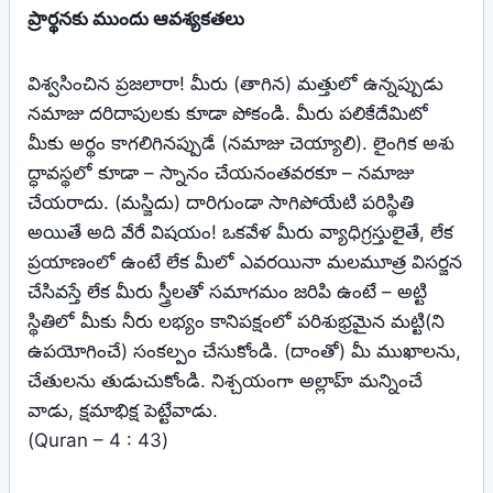
ప్రార్థనకు ముందు ఆవశ్యకతలు
విశ్వసించిన ప్రజలారా! మీరు (తాగిన) మత్తులో ఉన్నప్పుడు
నమాజు దరిదాపులకు కూడా పోకండి. మీరు పలికేదేమిటో
మీకు అర్థం కాగలిగినప్పుడే (నమాజు చెయ్యాలి). లైంగిక అశు
ద్ధావస్థలో కూడా – స్నానం చేయనంతవరకూ – నమాజు
చేయరాదు. (మస్జిదు) దారిగుండా సాగిపోయేటి పరిస్థితి
అయితే అది వేరే విషయం! ఒకవేళ మీరు వ్యాధిగ్రస్తులైతే, లేక
ప్రయాణంలో ఉంటే లేక మీలో ఎవరయినా మలమూత్ర విసర్జన
చేసివస్తే లేక మీరు స్త్రీలతో సమాగమం జరిపి ఉంటే – అట్టి
స్థితిలో మీకు నీరు లభ్యం కానిపక్షంలో పరిశుభ్రమైన మట్టి(ని
ఉపయోగించే) సంకల్పం చేసుకోండి. (దాంతో) మీ ముఖాలను,
చేతులను తుడుచుకోండి. నిశ్చయంగా అల్లాహ్ మన్నించే
వాడు, క్షమాభిక్ష పెట్టేవాడు.
(Quran – 4 : 43)