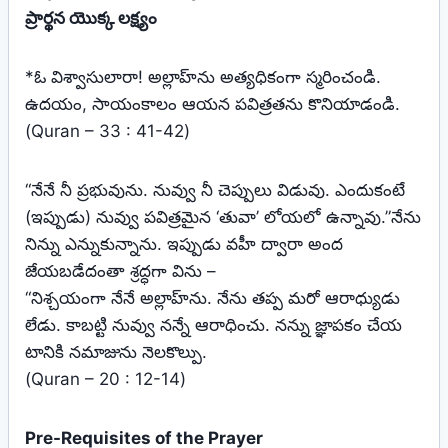
ప్రార్థన యొక్క లక్ష్యం
*ఓ విశ్వాసులారా! అల్లాహ్‌ను అత్యధికంగా స్మరించండి.
ఉదయం, సాయంకాలం ఆయన పవిత్రతను కొనియాడండి.
(Quran – 33 : 41-42)
“నేనే నీ ప్రభువును. నువ్వు నీ చెప్పులు విడువు. ఎందుకంటే
(ఇప్పుడు) నువ్వు పవిత్రమైన ‘తువా’ లోయలో ఉన్నావు.”నేను
నిన్ను ఎన్నుకున్నాను. ఇప్పుడు వహీ ద్వారా అంద
జేయబడేదంతా శ్రద్ధగా విను –
“నిశ్చయంగా నేనే అల్లాహ్‌ను. నేను తప్ప మరో ఆరాధ్యుడు
లేడు. కాబట్టి నువ్వు నన్నే ఆరాధించు. నన్ను జ్ఞాపకం చేయ
టానికి నమాజును నెలకొల్పు.
(Quran – 20 : 12-14)
Pre-Requisites of the Prayer