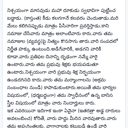
నిశ్చయంగా మానవుడు మహా దూకుడు స్వభావిగా పుట్టించ
బడ్డాడు. (కాస్తంత) కీడు కలగగానే కలవరం చెందుతాడు.మరి
మేలు కలిగినప్పుడు మాత్రం పిసినారిగా ప్రవర్తిస్తాడు.కాని
నమాజు చేసేవారు మాత్రం అలాంటివారు కారు.వారు తమ
నమాజుల (వ్యవస్థ)పై నిత్యం కొనసాగు తారు.వారి సంపదలో
నిర్ణీత హక్కు ఉంటుంది.అడిగేవారికి, అడగని వారికి
కూడా.వారు ప్రతిఫల దినాన్ని దృఢంగా నమ్మే వారై
ఉంటారు.వారు తమ ప్రభువు శిక్షకు భయపడుతూ
ఉంటారు.నిశ్చయంగా వారి ప్రభువు శిక్ష నిర్భయంగా
ఉండదగినది కాదు.వారు తమ మర్మాంగాలను (అక్రమ
సంబంధాల నుండి) కాపాడుకుంటారు.అయితే తమ భార్యల
విషయంలో, (ధర్మబద్ధంగా) తమ స్వాధీనంలో ఉన్న బానిస
స్త్రీల విషయంలో మాత్రం వారు నిందార్హులు కారు.
ఇక ఎవరయినా ఇదిగాక ఇంకా ఏవైనా (ఇతరత్రా అడ్డ దారులు
అవలంబించ) కోరితే, వారు హద్దు మీరిన వారవుతారు.వారు
తమ అప్పగింతలకు, వాగ్దానాలకు కట్టుబడి ఉండే వారై