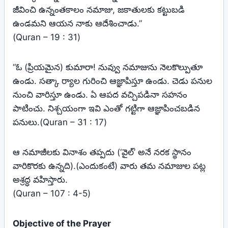
జీవించి ఉన్నంతకాలం నమాజు, జకాతులకు కట్టుబడి
ఉండమని ఆయన నాకు ఆదేశించాడు.”
(Quran – 19 : 31)
“ఓ (ప్రియమైన) కుమారా! నువ్వు నమాజును నెలకొల్పుతూ
ఉండు. సత్కా ర్యాల గురించి ఆజ్ఞాపిస్తూ ఉండు. చెడు పనుల
నుంచి వారిస్తూ ఉండు. ఏ ఆపద వచ్చిపడినా సహనం
పాటించు. నిశ్చయంగా ఇవి ఎంతో గట్టిగా ఆజ్ఞాపించబడిన
పనులు.(Quran – 31 : 17)
ఆ నమాజీలకు వినాశం తప్పదు (‘వైల్‌’ అనే నరక స్థానం
వారికొరకు ఉన్నది).(ఎందుకంటే) వారు తమ నమాజుల పట్ల
అశ్రద్ధ వహిస్తారు.
(Quran – 107 : 4-5)
Objective of the Prayer