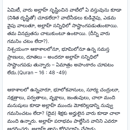
ఏమిటీ, వారు అల్లాహ్‌ సృష్టించిన వాటిలో ఏ వస్తువును కూడా
(నిశిత దృష్టితో) చూడలేదా? వాటినీడలు కుడివైపు, ఎడమ
వైపు వాలుతూ, అల్లాహ్‌ సన్నిధిలో సాష్టాంగపడుతుంటాయి.
తమ వినమ్రతను చాటుకుంటూ ఉంటాయి. (దీన్ని వారు
గమనిం చటం లేదా?).
నిశ్చయంగా ఆకాశాలలోనూ, భూమిలోనూ ఉన్న సమస్త
ప్రాణులు, దూతలు – అందరూ అల్లాహ్‌ సన్నిధిలో
సాష్టాంగపడు తున్నారు – ఏమాత్రం అహంకారం చూపటం
లేదు.(Quran – 16 : 48 -49)
ఆకాశాలలో ఉన్నవారూ, భూలోకవాసులు, సూర్య చంద్రులూ,
నక్షత్రాలు, పర్వతాలు, వృక్షాలు, జంతువులు, చాలా మంది
మనుషులు కూడా అల్లాహ్‌ ముందు మోకరిల్లడాన్ని నువ్వు
గమనించటం లేదా? (దైవ) శిక్షకు అర్హులైన వారు కూడా చాలా
మంది ఉన్నారు. అల్లాహ్‌ పరాభవం పాల్జేసిన వానిని ఎవరూ
ఆదరించరు. అల్లాహ్‌ తాను కోరినదాన్ని చేస్తాడు.