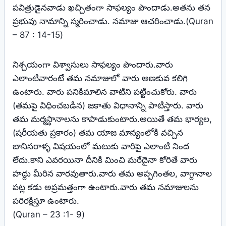
పవిత్రుడైనవాడు ఖచ్చితంగా సాఫల్యం పొందాడు.అతను తన
ప్రభువు నామాన్ని స్మరించాడు. నమాజు ఆచరించాడు.(Quran
– 87 : 14-15)
నిశ్చయంగా విశ్వాసులు సాఫల్యం పొందారు.వారు
ఎలాంటివారంటే తమ నమాజులో వారు అణకువ కలిగి
ఉంటారు. వారు పనికిమాలిన వాటిని పట్టించుకోరు. వారు
(తమపై విధించబడిన) జకాతు విధానాన్ని పాటిస్తారు. వారు
తమ మర్మస్థానాలను కాపాడుకుంటారు.అయితే తమ భార్యల,
(షరీయతు ప్రకారం) తమ యాజ మాన్యంలోకి వచ్చిన
బానిసరాళ్ళ విషయంలో మటుకు వారిపై ఎలాంటి నింద
లేదు.కాని ఎవరయినా దీనికి మించి మరేదైనా కోరితే వారు
హద్దు మీరిన వారవుతారు.వారు తమ అప్పగింతల, వాగ్దానాల
పట్ల కడు అప్రమత్తంగా ఉంటారు.వారు తమ నమాజులను
పరిరక్షిస్తూ ఉంటారు.
(Quran – 23 :1- 9)