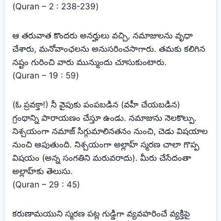
(Quran – 2 : 238-239)
ఆ తరువాత కొందరు అనర్హులు వచ్చి, నమాజులను వృధా
చేశారు, మనోవాంఛలను అనుసరించసాగారు. తమకు కలిగిన
నష్టం గురించి వారు మున్ముందు చూసుకుంటారు.
(Quran – 19 : 59)
(ఓ ప్రవక్తా!) నీ వైపుకు పంపబడిన (వహీ చేయబడిన)
గ్రంథాన్ని పారాయణం చేస్తూ ఉండు. నమాజును నెలకొల్పు.
నిశ్చయంగా నమాజ్‌ సిగ్గుమాలినతనం నుంచి, చెడు విషయాల
నుంచి ఆపుతుంది. నిశ్చయంగా అల్లాహ్‌ స్మరణ చాలా గొప్ప
విషయం (అన్న సంగతిని మరువరాదు). మీరు చేసేదంతా
అల్లాహ్‌కు తెలుసు.
(Quran – 29 : 45)
కరుణామయుని స్మరణ పట్ల గుడ్డిగా వ్యవహరించే వ్యక్తిపై