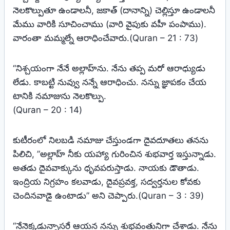
నెలకొల్పుతూ ఉండాలనీ, జకాత్‌ (దానాన్ని) చెల్లిస్తూ ఉండాలనీ
మేము వారికి సూచించాము (వారి వైపుకు వహీ పంపాము).
వారంతా మమ్మల్నే ఆరాధించేవారు.(Quran – 21 : 73)
“నిశ్చయంగా నేనే అల్లాహ్‌ను. నేను తప్ప మరో ఆరాధ్యుడు
లేడు. కాబట్టి నువ్వు నన్నే ఆరాధించు. నన్ను జ్ఞాపకం చేయ
టానికి నమాజును నెలకొల్పు.
(Quran – 20 : 14)
కుటీరంలో నిలబడి నమాజు చేస్తుండగా దైవదూతలు తనను
పిలిచి, ”అల్లాహ్‌ నీకు యహ్యా గురించిన శుభవార్త ఇస్తున్నాడు.
అతడు దైవవాక్కును ధృవపరుస్తాడు. నాయకు డౌతాడు.
ఇంద్రియ నిగ్రహం కలవాడు, దైవప్రవక్త, సద్వర్తనుల కోవకు
చెందినవాడై ఉంటాడు” అని చెప్పారు.(Quran – 3 : 39)
“నేనెక్కడున్నాసరే ఆయన నన్ను శుభవంతునిగా చేశాడు. నేను