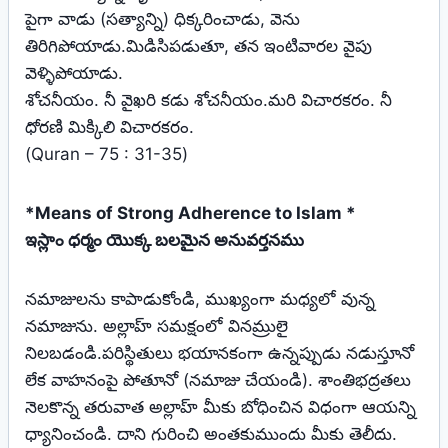
పైగా వాడు (సత్యాన్ని) ధిక్కరించాడు, వెను
తిరిగిపోయాడు.మిడిసిపడుతూ, తన ఇంటివారల వైపు
వెళ్ళిపోయాడు.
శోచనీయం. నీ వైఖరి కడు శోచనీయం.మరి విచారకరం. నీ
ధోరణి మిక్కిలి విచారకరం.
(Quran – 75 : 31-35)
*Means of Strong Adherence to Islam *
ఇస్లాం ధర్మం యొక్క బలమైన అనువర్తనము
నమాజులను కాపాడుకోండి, ముఖ్యంగా మధ్యలో వున్న
నమాజును. అల్లాహ్ సమక్షంలో వినమ్రులై
నిలబడండి.పరిస్థితులు భయానకంగా ఉన్నప్పుడు నడుస్తూనో
లేక వాహనంపై పోతూనో (నమాజు చేయండి). శాంతిభద్రతలు
నెలకొన్న తరువాత అల్లాహ్ మీకు బోధించిన విధంగా ఆయన్ని
ధ్యానించండి. దాని గురించి అంతకుముందు మీకు తెలీదు.