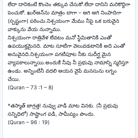
లేదా దానికంటే కొంచెం తక్కువ చేసుకో.లేదా దానిని మరికొద్దిగా
పెంచుకో. ఖుర్‌ఆన్‌ను మాత్రం బాగా – ఆగి ఆగి నింపాదిగా
(స్పష్టంగా) పఠించు.నిశ్చయంగా మేము నీపై ఒక బరువైన
వాక్కును వేయ నున్నాము.
నిశ్చయంగా రాత్రివేళ లేవటం మనో స్థిమితానికి ఎంతో
ఉపయుక్తమైనది. మాట సూటిగా వెలువడటానికి అది ఎంతో
అనువైనది.నిశ్చయంగా పగటిపూట నీకు సుదీర్ఘ మైన
వ్యాపకాలున్నాయి.అందుకే నీవు నీ ప్రభువు నామాన్ని స్మరిస్తూ
ఉండు. అన్నింటినీ వదలి ఆయన వైపే మనసును లగ్నం
చేయి.
(Quran – 73 :1 – 8)
*తస్మాత్‌ జాగ్రత్త! నువ్వు వాడి మాట వినకు. (నీ ప్రభువు
సన్నిధిలో) సాష్టాంగ పడి, సామీప్యం పొందు.
(Quran – 96 : 19)