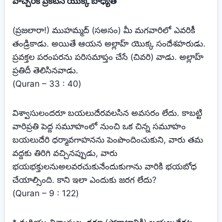
హెచ్చరిక ప్రకటన యొక్క బాధ్యత
(ప్రజలారా!) ముహమ్మద్‌ (సఅసం) మీ మగవారిలో ఎవరికీ
తండ్రికాడు. అయితే ఆయన అల్లాహ్‌ యొక్క సందేశహరుడు.
ప్రవక్తల పరంపరను పరిసమాప్తం చేసే (చివరి) వాడు. అల్లాహ్‌
ప్రతిదీ తెలిసినవాడు.
(Quran – 33 : 40)
విశ్వాసులందరూ బయలుదేరవలసిన అవసరం లేదు. కాబట్టి
వారిప్రతి పెద్ద సమూహంలో నుంచి ఒక చిన్న సమూహం
బయలుదేరి ధర్మావగాహనను పెంపొందించుకుని, వారు తమ
వద్దకు తిరిగి వచ్చినప్పుడు, వారు
భయభక్తులనుఅలవరచుకునేందుకుగాను వారికి భయబోధ
చేయాల్సింది. కాని ఇలా ఎందుకు జరగ లేదు?
(Quran – 9 : 122)