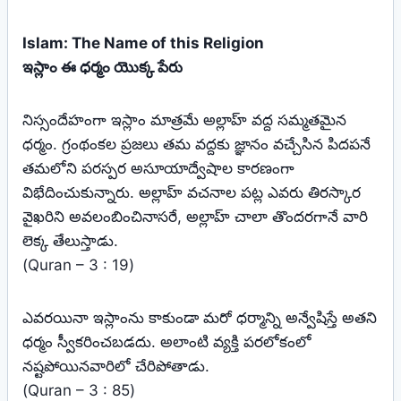
Islam: The Name of this Religion
ఇస్లాం ఈ ధర్మం యొక్క పేరు
నిస్సందేహంగా ఇస్లాం మాత్రమే అల్లాహ్‌ వద్ద సమ్మతమైన
ధర్మం. గ్రంథంకల ప్రజలు తమ వద్దకు జ్ఞానం వచ్చేసిన పిదపనే
తమలోని పరస్పర అసూయాద్వేషాల కారణంగా
విభేదించుకున్నారు. అల్లాహ్‌ వచనాల పట్ల ఎవరు తిరస్కార
వైఖరిని అవలంబించినాసరే, అల్లాహ్‌ చాలా తొందరగానే వారి
లెక్క తేలుస్తాడు.
(Quran – 3 : 19)
ఎవరయినా ఇస్లాంను కాకుండా మరో ధర్మాన్ని అన్వేషిస్తే అతని
ధర్మం స్వీకరించబడదు. అలాంటి వ్యక్తి పరలోకంలో
నష్టపోయినవారిలో చేరిపోతాడు.
(Quran – 3 : 85)