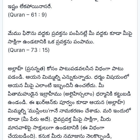
ఇష్టం లేకపోయినాసరే.
(Quran – 61 : 9)
మేము ఫిరౌను వద్దకు ప్రవక్తను పంపినట్లే మీ వద్దకు కూడా మీపై
సాక్షిగా ఉండటానికి ఒక ప్రవక్తను పంపాము.
(Quran – 73 : 15)
అల్లాహ్‌ (ప్రసన్నత) కోసం పాటుపడవలసిన విధంగా పాటు
పడండి. ఆయన మిమ్మల్ని ఎన్నుకున్నాడు. ధర్మం విషయంలో
ఆయన మీపై ఎలాంటి ఇబ్బందినీ ఉంచలేదు. మీ
పితామహుడైన ఇబ్రాహీము (అలైహిస్సలాం) ధర్మానికి కట్టుబడి
ఉండండి. ఈ ఖుర్‌ఆన్‌కు పూర్వం కూడా ఆయన (అల్లాహ్‌)
మిమ్మల్ని ‘ముస్లింలు’గానే నామకరణం చేశాడు. మరి ఇందులో
కూడా (మీ పేరు అదే). దైవప్రవక్త మీపై సాక్షిగా, మీరు
మానవాళిపై సాక్షులుగా ఉండటానికి (ఈ విధంగా
చేయబడింది). కనుక మీరు నమాజును నెలకొల్పండి,