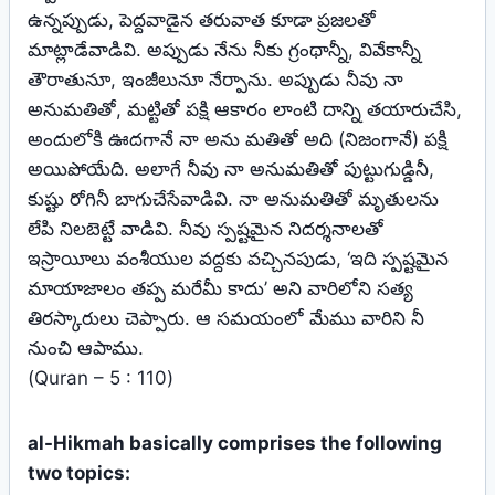
ఉన్నప్పుడు, పెద్దవాడైన తరువాత కూడా ప్రజలతో
మాట్లాడేవాడివి. అప్పుడు నేను నీకు గ్రంథాన్నీ, వివేకాన్నీ
తౌరాతునూ, ఇంజీలునూ నేర్పాను. అప్పుడు నీవు నా
అనుమతితో, మట్టితో పక్షి ఆకారం లాంటి దాన్ని తయారుచేసి,
అందులోకి ఊదగానే నా అను మతితో అది (నిజంగానే) పక్షి
అయిపోయేది. అలాగే నీవు నా అనుమతితో పుట్టుగుడ్డినీ,
కుష్టు రోగినీ బాగుచేసేవాడివి. నా అనుమతితో మృతులను
లేపి నిలబెట్టే వాడివి. నీవు స్పష్టమైన నిదర్శనాలతో
ఇస్రాయీలు వంశీయుల వద్దకు వచ్చినపుడు, ‘ఇది స్పష్టమైన
మాయాజాలం తప్ప మరేమీ కాదు’ అని వారిలోని సత్య
తిరస్కారులు చెప్పారు. ఆ సమయంలో మేము వారిని నీ
నుంచి ఆపాము.
(Quran – 5 : 110)
al-Hikmah basically comprises the following
two topics: