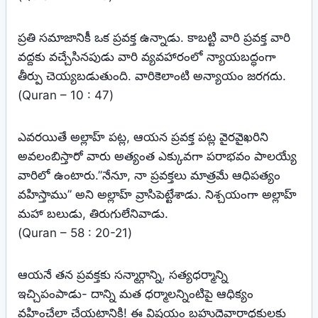
ప్రతి సమాజానికీ ఒక ప్రవక్త ఉన్నాడు. కాబట్టి వారి ప్రవక్త వారి
వద్దకు వచ్చేసినపుడు వారి వ్యవహారంలో న్యాయబద్ధంగా
తీర్పు చెయ్యబడుతుంది. వారికెలాంటి అన్యాయం జరగదు.
(Quran – 10 : 47)
ఎవరయితే అల్లాహ్‌ పట్ల, ఆయన ప్రవక్త పట్ల వైరవైఖరిని
అవలంబిస్తారో వారు అత్యంత ఎక్కువగా పరాభవం పాలయ్యే
వారిలో ఉంటారు.”నేనూ, నా ప్రవక్తలు మాత్రమే ఆధిపత్యం
వహిస్తాము” అని అల్లాహ్‌ వ్రాసిపెట్టేశాడు. నిశ్చయంగా అల్లాహ్‌
మహా బలుడు, తిరుగులేనివాడు.
(Quran – 58 : 20-21)
ఆయనే తన ప్రవక్తకు సన్మార్గాన్ని, సత్యధర్మాన్ని
ఇచ్చిపంపాడు- దాన్ని మత ధర్మాలన్నింటిపై ఆధిక్యం
వహించేలా చేయటానికి! ఈ విషయం బహుదైవారాధకులకు