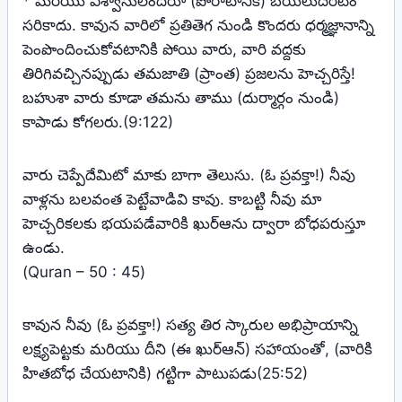
* మరియు విశ్వాసులందరూ (పోరాటానికి) బయలుదేరటం
సరికాదు. కావున వారిలో ప్రతితెగ నుండి కొందరు ధర్మజ్ఞానాన్ని
పెంపొందించుకోవటానికి పోయి వారు, వారి వద్దకు
తిరిగివచ్చినప్పుడు తమజాతి (ప్రాంత) ప్రజలను హెచ్చరిస్తే!
బహుశా వారు కూడా తమను తాము (దుర్మార్గం నుండి)
కాపాడు కోగలరు.(9:122)
వారు చెప్పేదేమిటో మాకు బాగా తెలుసు. (ఓ ప్రవక్తా!) నీవు
వాళ్లను బలవంత పెట్టేవాడివి కావు. కాబట్టి నీవు మా
హెచ్చరికలకు భయపడేవారికి ఖుర్‌ఆను ద్వారా బోధపరుస్తూ
ఉండు.
(Quran – 50 : 45)
కావున నీవు (ఓ ప్రవక్తా!) సత్య తిర స్కారుల అభిప్రాయాన్ని
లక్ష్యపెట్టకు మరియు దీని (ఈ ఖుర్‌ఆన్‌) సహాయంతో, (వారికి
హితబోధ చేయటానికి) గట్టిగా పాటుపడు(25:52)