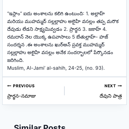
“ఇస్లాం” ఐదు అంశాలను కలిగి ఉంటుంది: 1. అల్లాహ్
మరియు ముహమ్మద్ సల్లల్లాహు అలైహి వసల్లం తప్ప మరొక
దేవుడు లేడని సాక్ష్యమివ్వడం 2. ప్రార్థన 3. జకాహ్ 4.
రమదాన్ నెల యొక్క ఉపవాసాలు 5 బేతుల్లాహ్- హజ్
సందర్శన .ఈ అంశాలను ఖుర్ఆన్ ప్రవక్త ముహమ్మద్
సల్లల్లాహు అలైహి వసల్లం అనేక సందర్భాలలో పేర్కొనడం
జరిగింది.
Muslim, Al-Jami‘ al-sahih, 24-25, (no. 93).
Post
PREVIOUS
NEXT
ప్రార్థన-నమాజు
దేవుని పాత్ర
navigation
Similar Posts