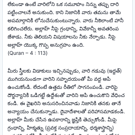
లేకుండా ఉంటే వారిలోని ఒక సమూహం నిన్ను తప్పు దారి
పట్టించాలనే అనుకుంది. కాని నిజానికి వారు తమను తామే
అపమార్గానికి లోనుచేసుకుంటున్నారు. వారు నీకెలాంటి హానీ
కలిగించలేరు. అల్లాహ్ నీపై గ్రంథాన్ని, వివేకాన్నీ అవతరింప
జేశాడు. నీకు తెలియని విషయాలను నీకు నేర్పాడు. నీపై
అల్లాహ్ యొక్క గొప్ప అనుగ్రహం ఉంది.
(Quran – 4 : 113)
మీరు స్త్రీలకు విడాకులు ఇచ్చినప్పుడు, వారి గడువు (ఇద్దత్)
ముగియనుండగా వారిని సహృదయంతో మీ వద్ద ఆపి
ఉంచుకోండి. లేదంటే ఉత్తమ రీతిలో సాగనంపండి. వారిపై
దౌర్జన్యానికి ఒడిగట్టే ఉద్దేశంతో వారిని ఆపి ఉంచుకొని వేధించ
కండి. ఈ వైఖరిని అనుసరించినవాడు నిజానికి తనకు తానే
అన్యాయం చేసుకున్నాడు. దైవాదేశాలతో పరిహాసమాడకండి.
అల్లాహ్ మీకు చేసిన ఉపకారాన్ని జ్ఞప్తికి తెచ్చుకోండి. మీపై
గ్రంథాన్ని, హిక్మత్ను (ప్రవక్త సంప్రదాయాన్ని, ధర్మశాస్త్రాన్ని)