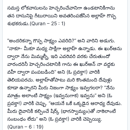
సమస్త లోకవాసులను హెచ్చరించేవానిగా ఉండటానికిగాను
తన దాసునిపై గీటురాయిని అవతరింపజేసిన అల్లాహ్‌ గొప్ప
శుభకరుడు.(Quran – 25 : 1)
”అందరికన్నా గొప్ప సాక్ష్యం ఎవరిది?” అని వారిని అడుగు.
”నాకూ- మీకూ మధ్య సాక్షిగా అల్లాహ్‌ ఉన్నాడు. ఈ ఖుర్‌ఆను
ద్వారా నేను మిమ్మల్నీ, ఇది ఎవరెవరి వరకు చేరుతుందో
వారందరినీ హెచ్చరించటానికి గాను ఈ ఖుర్‌ఆన్‌ నా వద్దకు
వహీ ద్వారా పంపబడింది” అని (ఓ ప్రవక్తా!) వారికి
తెలియపరచు. అల్లాహ్‌తోపాటు మరి కొంతమంది దేవుళ్లు
కూడా ఉన్నారని మీరు నిజంగా సాక్ష్యం ఇవ్వగలరా? ”నేను
మాత్రం అలాంటి సాక్ష్యం (ఇవ్వనుగాక) ఇవ్వను” అని (ఓ
ప్రవక్తా!) వారికి చెప్పు. ”ఆయనే ఒకే ఒక్కడైన ఆరాధ్య దేవుడు.
మీరు దైవానికి కల్పించే షిర్క్‌ (భాగస్వామ్యం)తో నాకెలాంటి
సంబంధం లేదు” అని (ఓ ప్రవక్తా!) వారికి చెప్పెయ్యి.
(Quran – 6 : 19)