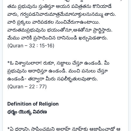
తమ ప్రభువును స్తుతిస్తూ ఆయన పవిత్రతను కొనియాడే
వారు, గర్వపడనివారుమాత్రమేమాసూక్తులనునమ్ము తారు.
వారి ప్రక్కలు వారిపడకల నుంచివేరుగాఉంటాయి.
వారుతమప్రభువును భయంతోనూ,ఆశతోనూ ప్రార్థిస్తారు.
మేము వారికి ప్రసాదించిన దానినుండి ఖర్చుపెడతారు.
(Quran – 32 : 15-16)
*ఓ విశ్వాసులారా! రుకూ, సజ్దాలు చేస్తూ ఉండండి. మీ
ప్రభువును ఆరాధిస్తూ ఉండండి. మంచి పనులు చేస్తూ
ఉండండి- తద్వారా మీరు సఫలీకృతులవుతారు.
(Quran – 22 : 77)
Definition of Religion
ధర్మం యొక్క వివరణ
*ఏ ధర్మాన్ని స్థాపించమని అల్లాహ్‌ నూహ్‌కు ఆజ్ఞాపించాడో ఆ