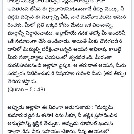
కాబట్టి నువ్వు వారి పరస్పర వ్యవహారాలపై అల్లాహ్‌
అవతరింప జేసిన ఈ గ్రంథానికనుగుణంగానే తీర్పు చెయ్యి. నీ
వద్దకు వచ్చిన ఈ సత్యాన్ని వీడి, వారి మనోవాంఛలను అనుస
రించకు. మీలో ప్రతి ఒక్కరి కోసం మేము ఒక విధానాన్ని,
మార్గాన్నీ నిర్ధారించాము. అల్లాహ్‌యే గనక తలిస్తే మీ అందరినీ
ఒకే సమాజంగా చేసి ఉండేవాడు. అయితే మీకు వొసగబడిన
దానిలో మిమ్మల్ని పరీక్షించాలన్నది ఆయన అభిలాష. కాబట్టి
మీరు సత్కార్యాలు చేయటంలో త్వరపడండి. మీరంతా
మరలిపోవలసింది అల్లాహ్‌ వైపుకే. ఆ తరువాత ఆయన, మీరు
పరస్పరం విభేదించుకునే విషయాల గురించి మీకు (తన తీర్పు)
తెలియజేస్తాడు.
(Quran – 5 : 48)
అప్పుడు అల్లాహ్‌ ఈ విధంగా అడుగుతాడు : ”మర్యమ్‌
కుమారుడవైన ఓ ఈసా! నేను నీకూ, నీ తల్లికి ప్రసాదించిన
అనుగ్రహాన్ని జ్ఞప్తికి తెచ్చుకో. అప్పుడు రూహుల్‌ ఖుదుస్‌
ద్వారా నేను నీకు సహాయం చేశాను. నీవు ఊయలలో