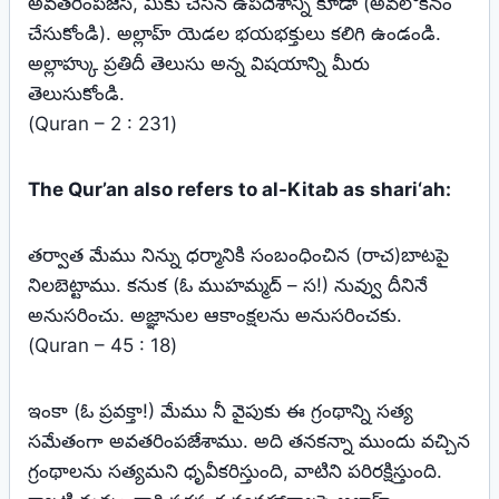
అవతరింపజేసి, మీకు చేసిన ఉపదేశాన్ని కూడా (అవలోకనం
చేసుకోండి). అల్లాహ్ యెడల భయభక్తులు కలిగి ఉండండి.
అల్లాహ్కు ప్రతిదీ తెలుసు అన్న విషయాన్ని మీరు
తెలుసుకోండి.
(Quran – 2 : 231)
The Qur’an also refers to al-Kitab as shari‘ah:
తర్వాత మేము నిన్ను ధర్మానికి సంబంధించిన (రాచ)బాటపై
నిలబెట్టాము. కనుక (ఓ ముహమ్మద్‌ – స!) నువ్వు దీనినే
అనుసరించు. అజ్ఞానుల ఆకాంక్షలను అనుసరించకు.
(Quran – 45 : 18)
ఇంకా (ఓ ప్రవక్తా!) మేము నీ వైపుకు ఈ గ్రంథాన్ని సత్య
సమేతంగా అవతరింపజేశాము. అది తనకన్నా ముందు వచ్చిన
గ్రంథాలను సత్యమని ధృవీకరిస్తుంది, వాటిని పరిరక్షిస్తుంది.