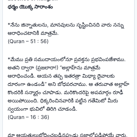
ధర్మం యొక్క సారాంశం
*నేను జిన్నాతులను, మానవులను సృష్టించినది వారు నన్ను
ఆరాధించటానికి మాత్రమే.
(Quran – 51 : 56)
*మేము ప్రతి సముదాయంలోనూ ప్రవక్తను ప్రభవింపజేశాము.
అతని ద్వారా (ప్రజలారా!) ”అల్లాహ్‌ను మాత్రమే
ఆరాధించండి. ఆయన తప్ప ఇతరత్రా మిథ్యా దైవాలకు
దూరంగా ఉండండి” అని బోధపరచాము. ఆ తరువాత అల్లాహ్‌
కొందరికి సన్మార్గం చూపాడు. మరికొందరిపై అపమార్గం రూఢీ
అయిపోయింది. ధిక్కరించినవారికి పట్టిన గతేమిటో మీరు
స్వయంగా భువిలో తిరిగి చూడండి.
(Quran – 16 : 36)
మా ఆయతులుబోధించబడినప్పుడు సజ్దాలోపడిపోయే వారు,