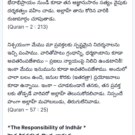
భేదాభిప్రాయం నుండి కూడా తన ఆజ్ఞానుసారం సత్యం వైపుకు
దర్శకత్వం వహిం చాడు. అల్లాహ్ తాను కోరిన వారికి
రుజుమార్గం చూపుతాడు.
(Quran – 2 : 213)
నిశ్చయంగా మేము మా ప్రవక్తలకు స్పష్టమైన నిదర్శనాలను
ఇచ్చి పంపాము. వారితోపాటు గ్రంథాన్ని, ధర్మకాఁటాను కూడా
అవతరింపజేశాము – ప్రజలు న్యాయంపై నిలిచి ఉండటానికి!
ఇంకా మేము ఇనుమును కూడా అవతరింపజేశాము. అందులో
చాలా బలం ఉంది, జనుల కొరకు (ఇతరత్రా) ప్రయోజనాలు
కూడా ఉన్నాయి. ఇంకా – చూడకుండానే తనకు, తన ప్రవక్త
లకు తోడ్పడే వారెవరో అల్లాహ్‌ తెలుసుకోదలిచాడు. నిస్సందే
హంగా అల్లాహ్‌ మహాబలుడు, తిరుగులేనివాడు.
(Quran – 57 : 25)
*The Responsibility of Indhār *