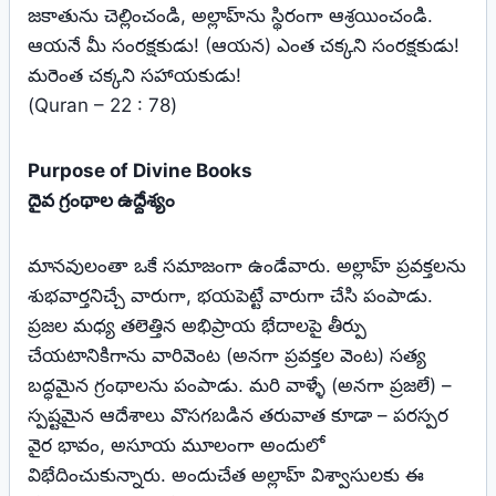
జకాతును చెల్లించండి, అల్లాహ్‌ను స్థిరంగా ఆశ్రయించండి.
ఆయనే మీ సంరక్షకుడు! (ఆయన) ఎంత చక్కని సంరక్షకుడు!
మరెంత చక్కని సహాయకుడు!
(Quran – 22 : 78)
Purpose of Divine Books
దైవ గ్రంథాల ఉద్దేశ్యం
మానవులంతా ఒకే సమాజంగా ఉండేవారు. అల్లాహ్ ప్రవక్తలను
శుభవార్తనిచ్చే వారుగా, భయపెట్టే వారుగా చేసి పంపాడు.
ప్రజల మధ్య తలెత్తిన అభిప్రాయ భేదాలపై తీర్పు
చేయటానికిగాను వారివెంట (అనగా ప్రవక్తల వెంట) సత్య
బద్ధమైన గ్రంథాలను పంపాడు. మరి వాళ్ళే (అనగా ప్రజలే) –
స్పష్టమైన ఆదేశాలు వొసగబడిన తరువాత కూడా – పరస్పర
వైర భావం, అసూయ మూలంగా అందులో
విభేదించుకున్నారు. అందుచేత అల్లాహ్ విశ్వాసులకు ఈ