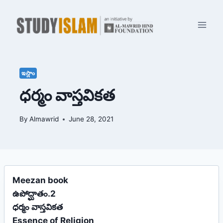
Skip
to
content
ఇస్లాం
ధర్మం వాస్తవికత
By
Almawrid
June 28, 2021
Meezan book
ఉపోద్ఘాతం.2
ధర్మం వాస్తవికత
Essence of Religion