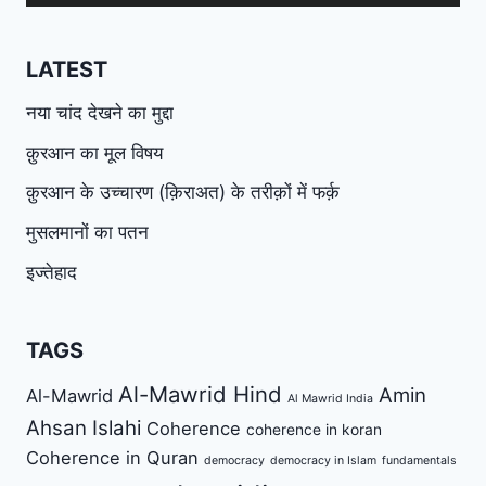
LATEST
नया चांद देखने का मुद्दा
क़ुरआन का मूल विषय
क़ुरआन के उच्चारण (क़िराअत) के तरीक़ों में फर्क़
मुसलमानों का पतन
इज्तेहाद
TAGS
Al-Mawrid Hind
Amin
Al-Mawrid
Al Mawrid India
Ahsan Islahi
Coherence
coherence in koran
Coherence in Quran
democracy
democracy in Islam
fundamentals