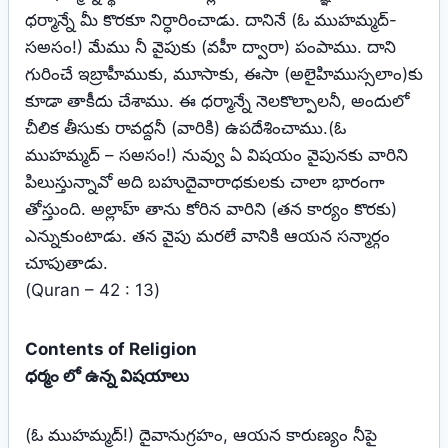
ధర్మాన్నే మీ కొరకూ నిర్ధారించాడు. దానినే (ఓ ముహమ్మద్‌-
సఅసం!) మేము నీ వైపుకు (వహీ ద్వారా) పంపాము. దాని
గురించే ఇబ్రాహీముకు, మూసాకు, ఈసా (అలైహిముస్సలాం)కు
కూడా తాకీదు చేశాము. ఈ ధర్మాన్నే నెలకొల్పాలనీ, అందులో
చీలిక తీసుకు రావద్దనీ (వారికి) ఉపదేశించాము.(ఓ
ముహమ్మద్‌ – సఅసం!) నువ్వు ఏ విషయం వైపునకు వారిని
పిలుస్తున్నావో అది బహుదైవారాధకులకు చాలా భారంగా
తోస్తుంది. అల్లాహ్‌ తాను కోరిన వారిని (తన కార్యం కొరకు)
ఎన్నుకుంటాడు. తన వైపు మరలే వానికి ఆయన సన్మార్గం
చూపుతాడు.
(Quran – 42 : 13)
Contents of Religion
ధర్మం లో ఉన్న విషయాలు
(ఓ ముహమ్మద్!) దైవానుగ్రహం, ఆయన కారుణ్యం నీపై