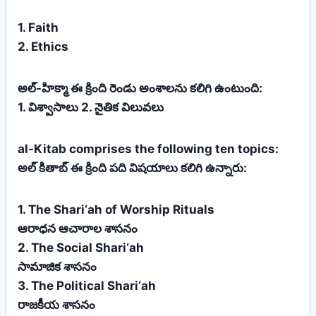
1. Faith
2. Ethics
అల్-హిక్మా ఈ క్రింది రెండు అంశాలను కలిగి ఉంటుంది:
1. విశ్వాసాలు 2. నైతిక విలువలు
al-Kitab comprises the following ten topics:
అల్ కితాబ్ ఈ క్రింది పది విషయాలు కలిగి ఉన్నారు:
1. The Shari‘ah of Worship Rituals
ఆరాధన ఆచారాల శాసనం
2. The Social Shari‘ah
సామాజిక శాసనం
3. The Political Shari‘ah
రాజకీయ శాసనం