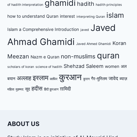
ghamidi
hadith
of hadith interpretation
hadith principles
islam
how to understand Quran
interest
interpreting Quran
Javed
Islam a Comprehensive Introduction
javed
Ahmad Ghamidi
Koran
Javed Ahmed Ghamidi
quran
Meezan
non-muslims
Nazm e Quran
Shehzad Saleem
women
अल
scholars of koran
science of hadith
कुरआन
इस्लाम
अल्लाह
जावेद
बयान
गैर-मुस्लिम
ब्याज़
काफिर
कुरान
हदीस
ग़ामिदी
सूद
महिला
मुहम्मद
हिंदी क़ुरआन
ABOUT US